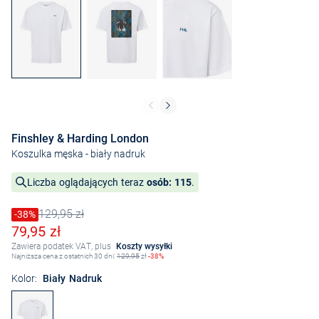
Finshley & Harding London
Koszulka męska
- biały nadruk
Liczba oglądających teraz
osób: 115
.
129,95 zł
Cena obniżona o
-38%
Stara cena
Obniżona cena
79,95 zł
Zawiera podatek VAT, plus
Koszty wysyłki
Najniższa cena z ostatnich 30 dni:
129,95
zł
-38%
Kolor:
Biały Nadruk