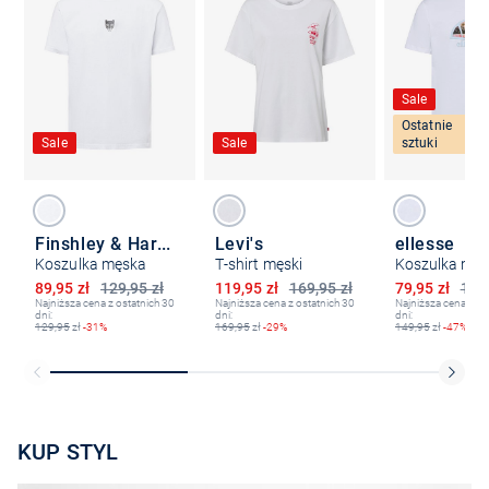
Sale
Ostatnie
Sale
Sale
sztuki
Finshley & Harding London
Levi's
ellesse
Koszulka męska
T-shirt męski
Obniżona cena
Obniżona cena
Obniżona ce
89,95 zł
129,95 zł
119,95 zł
169,95 zł
79,95 zł
149,
Najniższa cena z ostatnich 30
Najniższa cena z ostatnich 30
Najniższa cena z os
dni:
dni:
dni:
129,95
zł
-31%
169,95
zł
-29%
149,95
zł
-47%
KUP STYL