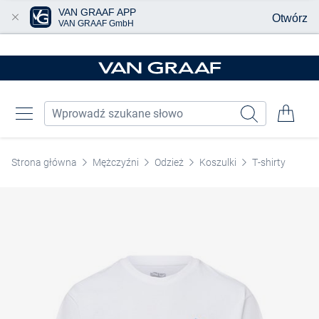
VAN GRAAF APP
Otwórz
VAN GRAAF GmbH
Przjedź do głównej zawartości
Strona główna
Mężczyźni
Odzież
Koszulki
T-shirty