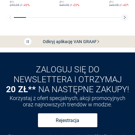
dni:
dni:
dni:
299,95
zł
-40%
349,95
zł
-20%
249,95
zł
-40%
Bezpłatna dostawa z Friends
CLUB
Przedłużenie czasu zwrotu towaru: 60 dni
Odkryj aplikację VAN
GRAAF
ZALOGUJ SIĘ DO
NEWSLETTERA I OTRZYMAJ
20 ZŁ**
NA NASTĘPNE ZAKUPY!
Korzystaj z ofert specjalnych, akcji promocyjnych
oraz najnowszych trendów w modzie.
Rejestracja