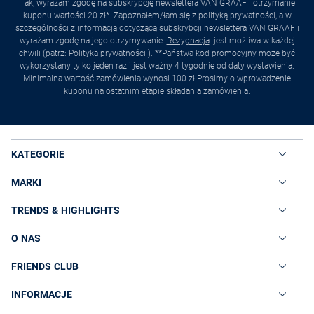
Tak, wyrażam zgodę na subskrypcję newslettera VAN GRAAF i otrzymanie
kuponu wartości 20 zł*. Zapoznałem/łam się z polityką prywatności, a w
szczególności z informacją dotyczącą subskrybcji newslettera VAN GRAAF i
wyrażam zgodę na jego otrzymywanie.
Rezygnacja
. jest możliwa w każdej
chwili (patrz:
Polityka prywatności
). **Państwa kod promocyjny może być
wykorzystany tylko jeden raz i jest ważny 4 tygodnie od daty wystawienia.
Minimalna wartość zamówienia wynosi 100 zł Prosimy o wprowadzenie
kuponu na ostatnim etapie składania zamówienia.
KATEGORIE
MARKI
TRENDS & HIGHLIGHTS
O NAS
FRIENDS CLUB
INFORMACJE