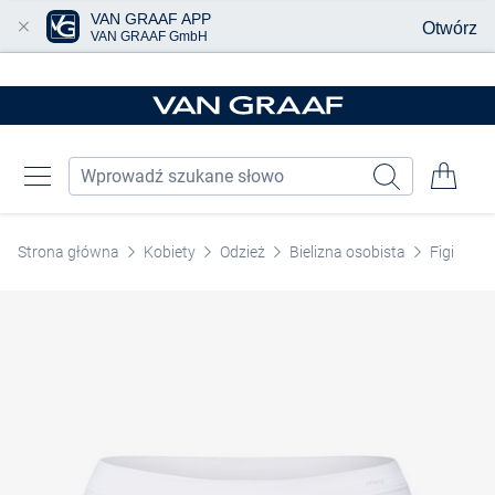
VAN GRAAF APP
Otwórz
VAN GRAAF GmbH
Przjedź do głównej zawartości
Strona główna
Kobiety
Odzież
Bielizna osobista
Figi