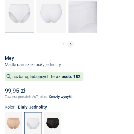
Mey
Majtki damskie
- biały jednolity
Liczba oglądających teraz
osób: 182
.
99,95 zł
Zawiera podatek VAT, plus
Koszty wysyłki
Kolor:
Biały Jednolity