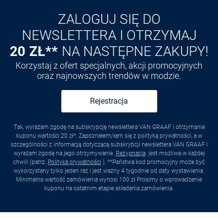
ZALOGUJ SIĘ DO
NEWSLETTERA I OTRZYMAJ
20 ZŁ**
NA NASTĘPNE ZAKUPY!
Korzystaj z ofert specjalnych, akcji promocyjnych
oraz najnowszych trendów w modzie.
Rejestracja
Tak, wyrażam zgodę na subskrypcję newslettera VAN GRAAF i otrzymanie
kuponu wartości 20 zł*. Zapoznałem/łam się z polityką prywatności, a w
szczególności z informacją dotyczącą subskrybcji newslettera VAN GRAAF i
wyrażam zgodę na jego otrzymywanie.
Rezygnacja
. jest możliwa w każdej
chwili (patrz:
Polityka prywatności
). **Państwa kod promocyjny może być
wykorzystany tylko jeden raz i jest ważny 4 tygodnie od daty wystawienia.
Minimalna wartość zamówienia wynosi 100 zł Prosimy o wprowadzenie
kuponu na ostatnim etapie składania zamówienia.