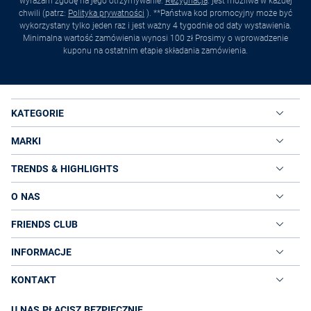
wyrażam zgodę na jego otrzymywanie.
Rezygnacja
. jest możliwa w każdej
chwili (patrz:
Polityka prywatności
). **Państwa kod promocyjny może być
wykorzystany tylko jeden raz i jest ważny 4 tygodnie od daty wystawienia.
Minimalna wartość zamówienia wynosi 100 zł Prosimy o wprowadzenie
kuponu na ostatnim etapie składania zamówienia.
KATEGORIE
MARKI
TRENDS & HIGHLIGHTS
O NAS
FRIENDS CLUB
INFORMACJE
KONTAKT
U NAS PŁACISZ BEZPIECZNIE