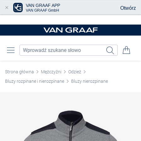
VAN GRAAF APP
Otwórz
VAN GRAAF GmbH
Przjedź do głównej zawartości
Strona główna
Mężczyźni
Odzież
Bluzy rozpinane i nierozpinane
Bluzy nierozpinane