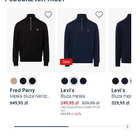
Sale
Fred Perry
Levi's
Levi's
Męska bluza nierozpinana
Bluza męska
Bluza męska
Obniżona cena
649,95 zł
249,95 zł
329,95 zł
329,95 zł
Najniższa cena z ostatnich 30
dni:
329,95
zł
-24%