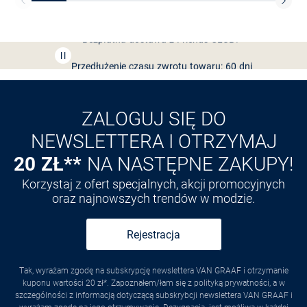
Bezpłatna dostawa z Friends
CLUB
Przedłużenie czasu zwrotu towaru: 60 dni
Odkryj aplikację VAN
GRAAF
ZALOGUJ SIĘ DO
NEWSLETTERA I OTRZYMAJ
20 ZŁ**
NA NASTĘPNE ZAKUPY!
Korzystaj z ofert specjalnych, akcji promocyjnych
oraz najnowszych trendów w modzie.
Rejestracja
Tak, wyrażam zgodę na subskrypcję newslettera VAN GRAAF i otrzymanie
kuponu wartości 20 zł*. Zapoznałem/łam się z polityką prywatności, a w
szczególności z informacją dotyczącą subskrybcji newslettera VAN GRAAF i