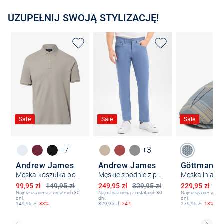
UZUPEŁNIJ SWOJĄ STYLIZACJĘ!
Sale
Sale
Sale
+7
+3
Andrew James
Andrew James
Göttmann
Męska koszulka polo
Męskie spodnie z pięcioma kieszeniami - nowoczesny krój
Obniżona cena
Obniżona cena
Obniżona ce
99,95 zł
149,95 zł
249,95 zł
329,95 zł
229,95 zł
34
Najniższa cena z ostatnich 30
Najniższa cena z ostatnich 30
Najniższa cena z os
dni:
dni:
dni:
149,95
zł
-33%
329,95
zł
-24%
279,95
zł
-18%