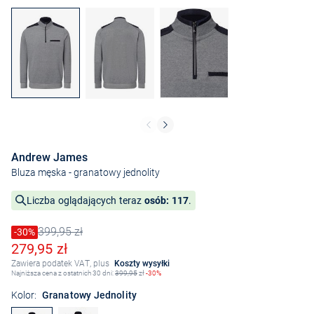
Andrew James
Bluza męska
- granatowy jednolity
Liczba oglądających teraz
osób: 117
.
399,95 zł
Cena obniżona o
-30%
Stara cena
Obniżona cena
279,95 zł
Zawiera podatek VAT, plus
Koszty wysyłki
Najniższa cena z ostatnich 30 dni:
399,95
zł
-30%
Kolor:
Granatowy Jednolity