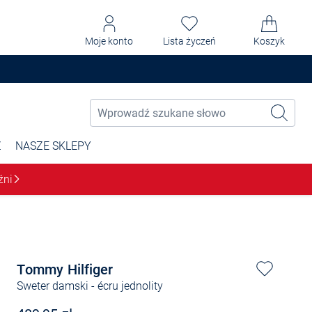
Moje konto
Lista życzeń
Koszyk
Ż
NASZE SKLEPY
źni
Tommy Hilfiger
Sweter damski
- écru jednolity