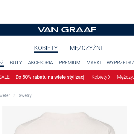
KOBIETY
MĘŻCZYŹNI
EŻ
BUTY
AKCESORIA
PREMIUM
MARKI
WYPRZEDA
SALE
Do 50% rabatu na wiele stylizacji
Kobiety
Mężczy
weter
Swetry