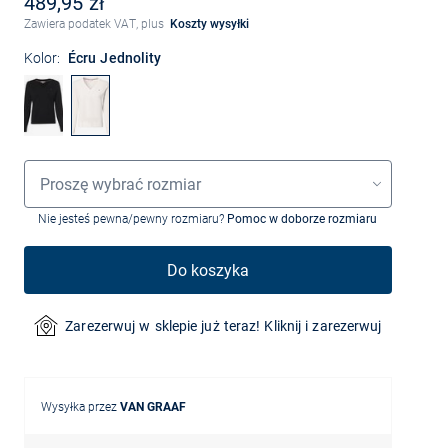
489,95 zł
Zawiera podatek VAT, plus
Koszty wysyłki
Kolor:
Écru Jednolity
Wybór rozmiaru
Proszę wybrać rozmiar
Nie jesteś pewna/pewny rozmiaru?
Pomoc w doborze rozmiaru
Do koszyka
Zarezerwuj w sklepie już teraz! Kliknij i zarezerwuj
Wysyłka przez
VAN GRAAF