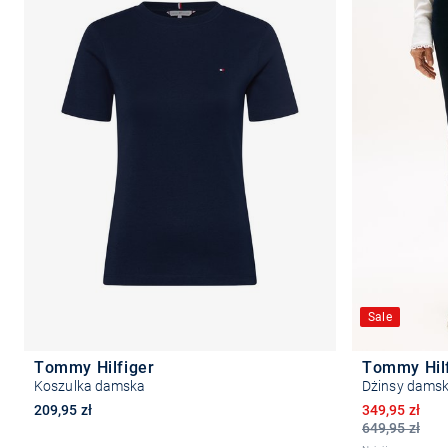
Sale
Tommy Hilfiger
Tommy Hil
Koszulka damska
Dżinsy damski
Obniżona ce
209,95 zł
349,95 zł
649,95 zł
+2