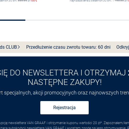
tatnich 30 dni:
649,95
zł
-46%
Najniższa cena z ostatnich 30 dni: 1
199,95
zł
-
Wybierz rozmiar
Wybierz rozmiar
nds
CLUB
Przedłużenie czasu zwrotu towaru: 60 dni
Odkryj
SIĘ DO NEWSLETTERA I OTRZYMAJ
NASTĘPNE ZAKUPY!
ert specjalnych, akcji promocyjnych oraz najnowszych tr
Rejestracja
pcję newslettera VAN GRAAF i otrzymanie kuponu wartości 20 zł*. Zapoznałem/łam s
yczącą subskrybcji newslettera VAN GRAAF i wyrażam zgodę na jego otrzymywanie.
R