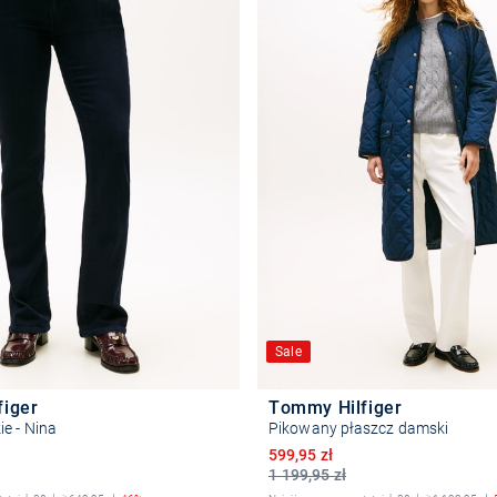
Sale
figer
Tommy Hilfiger
e - Nina
Pikowany płaszcz damski
na
Obniżona cena
599,95 zł
1 199,95 zł