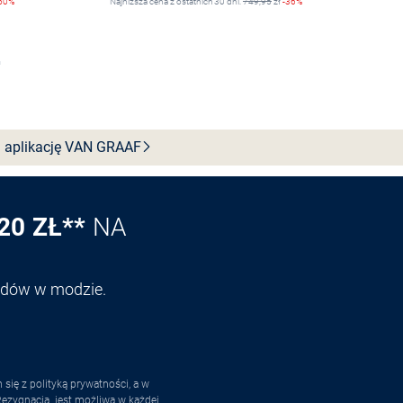
50%
Najniższa cena z ostatnich 30 dni:
749,95
zł
-36%
Wybierz rozmiar
 aplikację VAN
GRAAF
20 ZŁ**
NA
endów w modzie.
ię z polityką prywatności, a w
ezygnacja
. jest możliwa w każdej