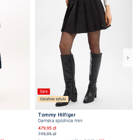
Sale
Ostatnie sztuki
Tommy Hilfiger
Damska spódnica mini
Obniżona cena
479,95 zł
749,95 zł