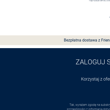
Najniższa cena z os
Wybierz rozmiar
Bezpłatna dostawa z Frie
ZALOGUJ 
Korzystaj z of
Tak, wyrażam zgodę na subskry
szczególności z informacją dot