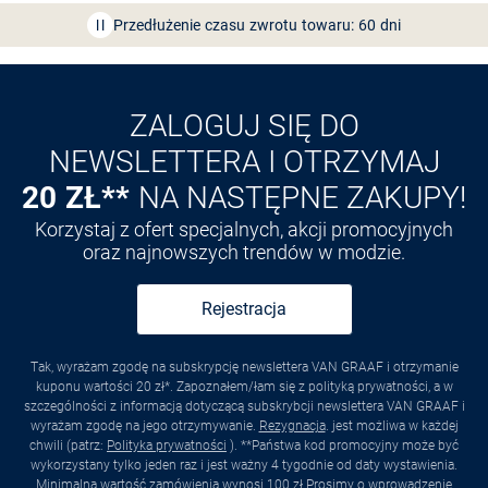
Przedłużenie czasu zwrotu towaru: 60 dni
Odkryj aplikację VAN
GRAAF
ZALOGUJ SIĘ DO
NEWSLETTERA I OTRZYMAJ
20 ZŁ**
NA NASTĘPNE ZAKUPY!
Korzystaj z ofert specjalnych, akcji promocyjnych
oraz najnowszych trendów w modzie.
Rejestracja
Tak, wyrażam zgodę na subskrypcję newslettera VAN GRAAF i otrzymanie
kuponu wartości 20 zł*. Zapoznałem/łam się z polityką prywatności, a w
szczególności z informacją dotyczącą subskrybcji newslettera VAN GRAAF i
wyrażam zgodę na jego otrzymywanie.
Rezygnacja
. jest możliwa w każdej
chwili (patrz:
Polityka prywatności
). **Państwa kod promocyjny może być
wykorzystany tylko jeden raz i jest ważny 4 tygodnie od daty wystawienia.
Minimalna wartość zamówienia wynosi 100 zł Prosimy o wprowadzenie