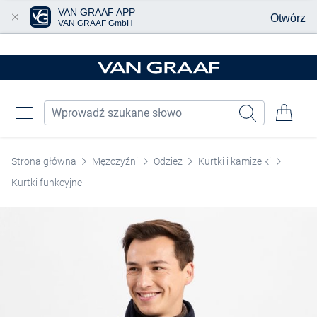
VAN GRAAF APP
Otwórz
VAN GRAAF GmbH
Przjedź do głównej zawartości
Strona główna
Mężczyźni
Odzież
Kurtki i kamizelki
Kurtki funkcyjne