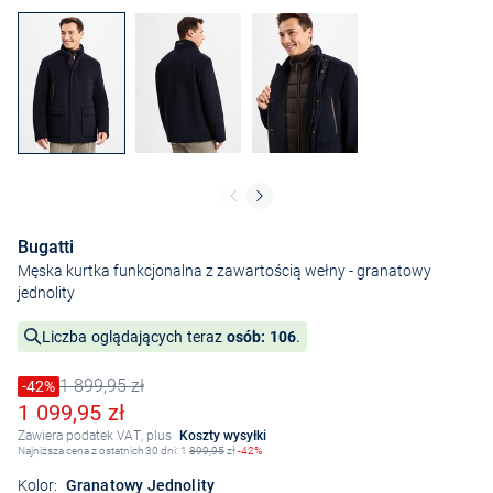
Bugatti
Męska kurtka funkcjonalna z zawartością wełny
- granatowy
jednolity
Liczba oglądających teraz
osób: 106
.
1 899,95 zł
Cena obniżona o
-42%
Stara cena
Obniżona cena
1 099,95 zł
Zawiera podatek VAT, plus
Koszty wysyłki
Najniższa cena z ostatnich 30 dni: 1
899,95
zł
-42%
Kolor:
Granatowy Jednolity