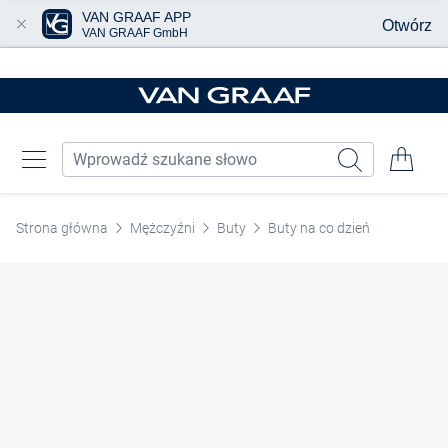
VAN GRAAF APP
Otwórz
VAN GRAAF GmbH
Przjedź do głównej zawartości
Strona główna
Mężczyźni
Buty
Buty na co dzień