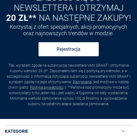
NEWSLETTERA I OTRZYMAJ
20 ZŁ**
NA NASTĘPNE ZAKUPY!
Korzystaj z ofert specjalnych, akcji promocyjnych
oraz najnowszych trendów w modzie.
Rejestracja
Tak, wyrażam zgodę na subskrypcję newslettera VAN GRAAF i otrzymanie
kuponu wartości 20 zł*. Zapoznałem/łam się z polityką prywatności, a w
szczególności z informacją dotyczącą subskrybcji newslettera VAN GRAAF i
wyrażam zgodę na jego otrzymywanie.
Rezygnacja
. jest możliwa w każdej
chwili (patrz:
Polityka prywatności
). **Państwa kod promocyjny może być
wykorzystany tylko jeden raz i jest ważny 4 tygodnie od daty wystawienia.
Minimalna wartość zamówienia wynosi 100 zł Prosimy o wprowadzenie
kuponu na ostatnim etapie składania zamówienia.
KATEGORIE