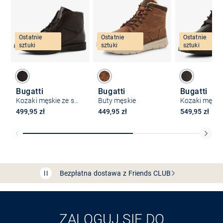
Ostatnie
Ostatnie
Ostatnie
sztuki
sztuki
sztuki
Bugatti
Bugatti
Bugatti
Kozaki męskie ze skóry
Buty męskie
499,95 zł
449,95 zł
549,95 zł
Bezpłatna dostawa z Friends
CLUB
Przedłużenie czasu zwrotu towaru: 60 dni
Odkryj aplikację VAN
GRAAF
ZALOGUJ SIĘ DO