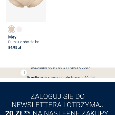
Mey
Damskie obcisłe bokserki
84,95 zł
Bezpłatna dostawa z Friends
CLUB
Przedłużenie czasu zwrotu towaru: 60 dni
Odkryj aplikację VAN
GRAAF
ZALOGUJ SIĘ DO
NEWSLETTERA I OTRZYMAJ
20 ZŁ**
NA NASTĘPNE ZAKUPY!