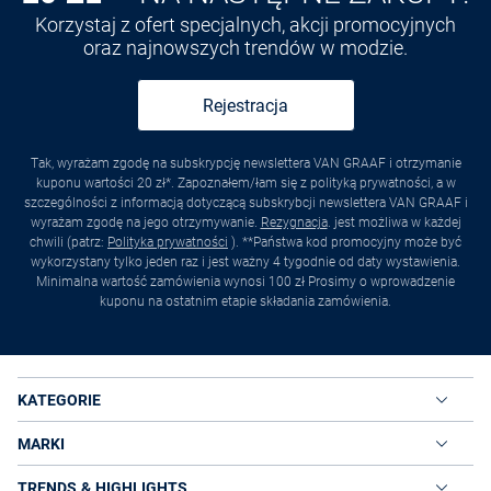
Korzystaj z ofert specjalnych, akcji promocyjnych
oraz najnowszych trendów w modzie.
Rejestracja
Tak, wyrażam zgodę na subskrypcję newslettera VAN GRAAF i otrzymanie
kuponu wartości 20 zł*. Zapoznałem/łam się z polityką prywatności, a w
szczególności z informacją dotyczącą subskrybcji newslettera VAN GRAAF i
wyrażam zgodę na jego otrzymywanie.
Rezygnacja
. jest możliwa w każdej
chwili (patrz:
Polityka prywatności
). **Państwa kod promocyjny może być
wykorzystany tylko jeden raz i jest ważny 4 tygodnie od daty wystawienia.
Minimalna wartość zamówienia wynosi 100 zł Prosimy o wprowadzenie
kuponu na ostatnim etapie składania zamówienia.
KATEGORIE
MARKI
TRENDS & HIGHLIGHTS