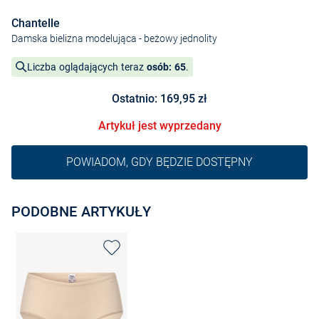
Chantelle
Damska bielizna modelująca
- beżowy jednolity
Liczba oglądających teraz
osób: 65
.
Ostatnio: 169,95 zł
Artykuł jest wyprzedany
POWIADOM, GDY BĘDZIE DOSTĘPNY
PODOBNE ARTYKUŁY