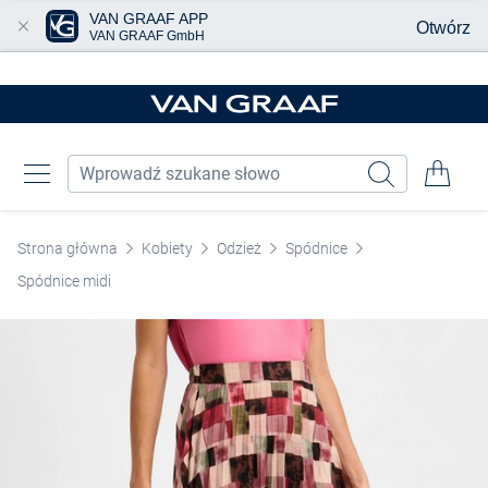
VAN GRAAF APP
Otwórz
VAN GRAAF GmbH
Przjedź do głównej zawartości
Strona główna
Kobiety
Odzież
Spódnice
Spódnice midi