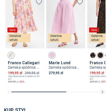
Sale
Sale
Ostatnie
Ostatnie
Ostatnie
sztuki
sztuki
sztuki
Franco Callegari
Marie Lund
Franco Cal
Damska spódnica midi z lnu
Damska spódnica midi
Obniżona cena
Obniżona ce
199,95 zł
299,95 zł
279,95 zł
199,95 zł
29
Najniższa cena z ostatnich 30
Najniższa cena z os
dni:
dni:
299,95
zł
-33%
299,95
zł
-33%
KUP STYL