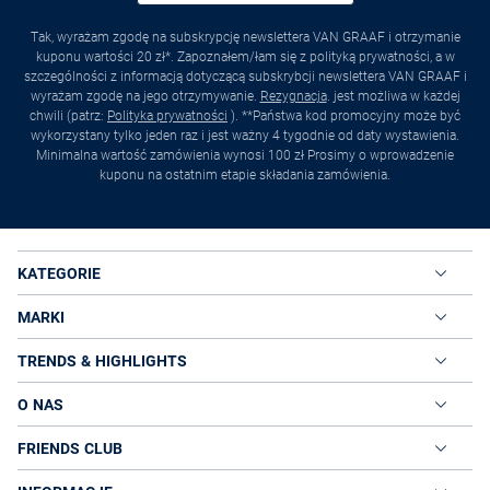
Tak, wyrażam zgodę na subskrypcję newslettera VAN GRAAF i otrzymanie
kuponu wartości 20 zł*. Zapoznałem/łam się z polityką prywatności, a w
szczególności z informacją dotyczącą subskrybcji newslettera VAN GRAAF i
wyrażam zgodę na jego otrzymywanie.
Rezygnacja
. jest możliwa w każdej
chwili (patrz:
Polityka prywatności
). **Państwa kod promocyjny może być
wykorzystany tylko jeden raz i jest ważny 4 tygodnie od daty wystawienia.
Minimalna wartość zamówienia wynosi 100 zł Prosimy o wprowadzenie
kuponu na ostatnim etapie składania zamówienia.
KATEGORIE
MARKI
TRENDS & HIGHLIGHTS
O NAS
FRIENDS CLUB