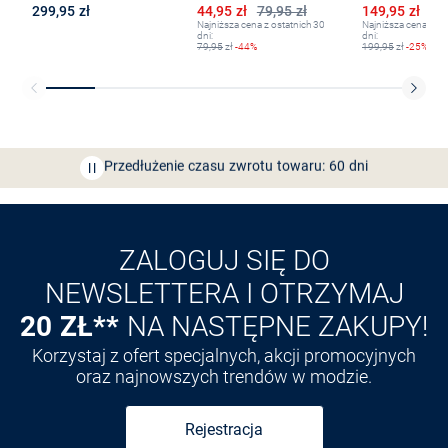
Obniżona cena
Obniżona ce
299,95 zł
44,95 zł
79,95 zł
149,95 zł
19
Najniższa cena z ostatnich 30
Najniższa cena z os
dni:
dni:
79,95
zł
-44%
199,95
zł
-25%
Bezpłatna dostawa z Friends
CLUB
Przedłużenie czasu zwrotu towaru: 60 dni
Odkryj aplikację VAN
GRAAF
ZALOGUJ SIĘ DO
NEWSLETTERA I OTRZYMAJ
20 ZŁ**
NA NASTĘPNE ZAKUPY!
Korzystaj z ofert specjalnych, akcji promocyjnych
oraz najnowszych trendów w modzie.
Rejestracja