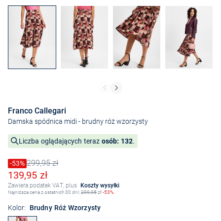
Franco Callegari
Damska spódnica midi
- brudny róż wzorzysty
Liczba oglądających teraz
osób: 132
.
299,95 zł
Cena obniżona o
-53%
Stara cena
Obniżona cena
139,95 zł
Zawiera podatek VAT, plus
Koszty wysyłki
Najniższa cena z ostatnich 30 dni:
299,95
zł
-53%
Kolor:
Brudny Róż Wzorzysty