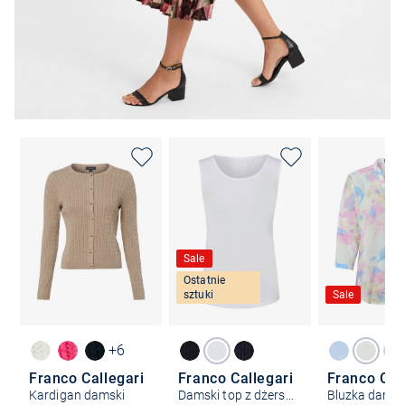
Sale
Ostatnie
sztuki
Sale
+6
Franco Callegari
Franco Callegari
Franco Cal
Kardigan damski
Damski top z dżerseju
Bluzka dams