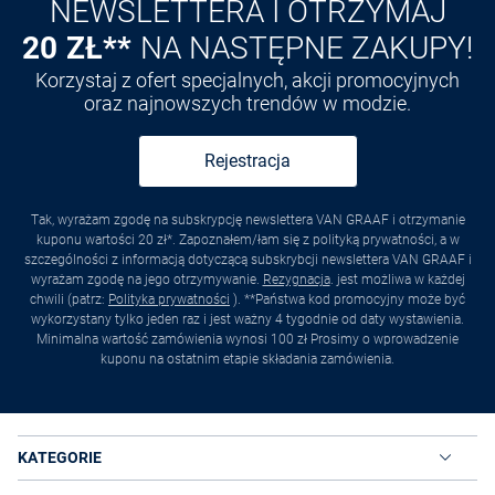
NEWSLETTERA I OTRZYMAJ
20 ZŁ**
NA NASTĘPNE ZAKUPY!
Korzystaj z ofert specjalnych, akcji promocyjnych
oraz najnowszych trendów w modzie.
Rejestracja
Tak, wyrażam zgodę na subskrypcję newslettera VAN GRAAF i otrzymanie
kuponu wartości 20 zł*. Zapoznałem/łam się z polityką prywatności, a w
szczególności z informacją dotyczącą subskrybcji newslettera VAN GRAAF i
wyrażam zgodę na jego otrzymywanie.
Rezygnacja
. jest możliwa w każdej
chwili (patrz:
Polityka prywatności
). **Państwa kod promocyjny może być
wykorzystany tylko jeden raz i jest ważny 4 tygodnie od daty wystawienia.
Minimalna wartość zamówienia wynosi 100 zł Prosimy o wprowadzenie
kuponu na ostatnim etapie składania zamówienia.
KATEGORIE