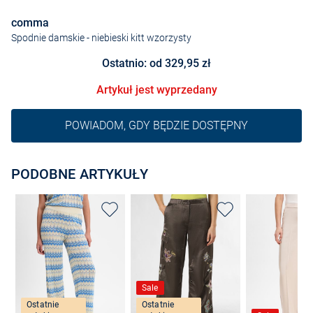
comma
Spodnie damskie
- niebieski kitt wzorzysty
Ostatnio: od 329,95 zł
Artykuł jest wyprzedany
POWIADOM, GDY BĘDZIE DOSTĘPNY
PODOBNE ARTYKUŁY
Sale
Ostatnie
Ostatnie