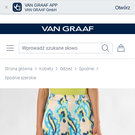
VAN GRAAF APP
Otwórz
VAN GRAAF GmbH
Przjedź do głównej zawartości
Strona główna
Kobiety
Odzież
Spodnie
Spodnie szerokie