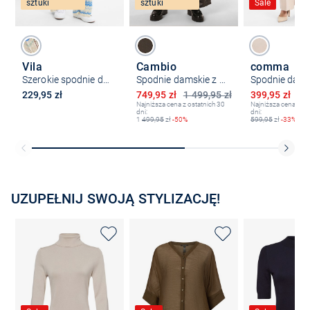
sztuki
sztuki
Sale
Vila
Cambio
comma
Szerokie spodnie damskie - VIEmber Glitter
Spodnie damskie z zawartością lnu - Morgan
Spodnie dams
Obniżona cena
Obniżona ce
229,95 zł
749,95 zł
1 499,95 zł
399,95 zł
59
Najniższa cena z ostatnich 30
Najniższa cena z os
dni:
dni:
1
499,95
zł
-50%
599,95
zł
-33%
UZUPEŁNIJ SWOJĄ STYLIZACJĘ!