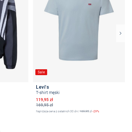
Sale
Levi's
T-shirt męski
Obniżona cena
119,95 zł
169,95 zł
Najniższa cena z ostatnich 30 dni:
169,95
zł
-29%