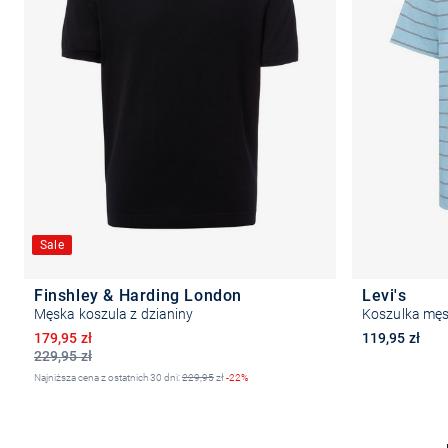
Sale
Finshley & Harding London
Levi's
Męska koszula z dzianiny
Koszulka mę
Obniżona cena
179,95 zł
119,95 zł
229,95 zł
Najniższa cena z ostatnich 30 dni:
229,95
zł
-22%