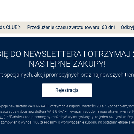
nds
CLUB
Przedłużenie czasu zwrotu towaru: 60 dni
Odkryj
SIĘ DO NEWSLETTERA I OTRZYMAJ
NASTĘPNE ZAKUPY!
ert specjalnych, akcji promocyjnych oraz najnowszych tr
Rejestracja
pcję newslettera VAN GRAAF i otrzymanie kuponu wartości 20 zł*. Zapoznałem/łam s
yczącą subskrybcji newslettera VAN GRAAF i wyrażam zgodę na jego otrzymywanie.
R
ci
). **Państwa kod promocyjny może być wykorzystany tylko jeden raz i jest ważny 
 zamówienia wynosi 100 zł Prosimy o wprowadzenie kuponu na ostatnim etapie skł