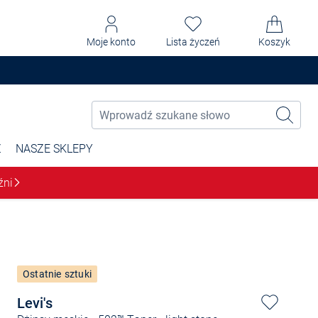
Moje konto
Lista życzeń
Koszyk
Ż
NASZE SKLEPY
źni
Ostatnie sztuki
Levi's