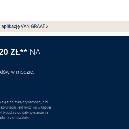
Wybierz rozmiar
 aplikację VAN
GRAAF
20 ZŁ**
NA
endów w modzie.
ię z polityką prywatności, a w
ezygnacja
. jest możliwa w każdej
4 tygodnie od daty wystawienia.
adania zamówienia.