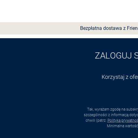
Wybierz rozmiar
Bezpłatna dostawa z Frie
ZALOGUJ 
Korzystaj z of
Tak, wyrażam zgodę na subskry
szczególności z informacją dot
chwili (patrz:
Polityka prywatnoś
Minimalna wartość