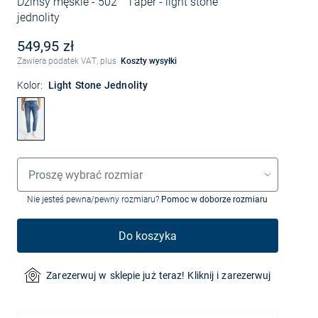
Dżinsy męskie - 502™ Taper
- light stone
jednolity
549,95 zł
Zawiera podatek VAT, plus
Koszty wysyłki
Kolor:
Light Stone Jednolity
Wybór rozmiaru
Proszę wybrać rozmiar
Nie jesteś pewna/pewny rozmiaru?
Pomoc w doborze rozmiaru
Do koszyka
Zarezerwuj w sklepie już teraz! Kliknij i zarezerwuj