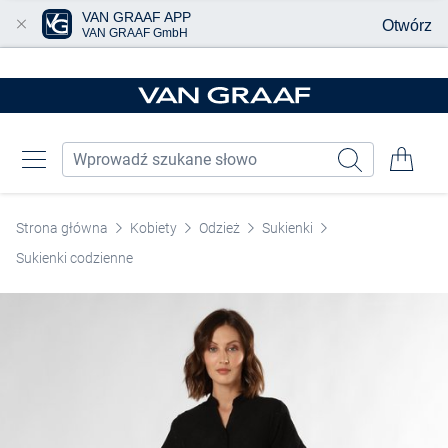
VAN GRAAF APP
Otwórz
VAN GRAAF GmbH
Przjedź do głównej zawartości
Strona główna
Kobiety
Odzież
Sukienki
Sukienki codzienne