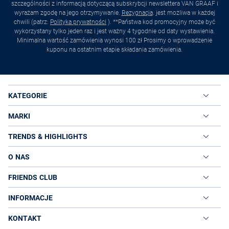
szczególności z informacją dotyczącą subskrybcji newslettera VAN GRAAF i
wyrażam zgodę na jego otrzymywanie.
Rezygnacja
. jest możliwa w każdej
chwili (patrz:
Polityka prywatności
). **Państwa kod promocyjny może być
wykorzystany tylko jeden raz i jest ważny 4 tygodnie od daty wystawienia.
Minimalna wartość zamówienia wynosi 100 zł Prosimy o wprowadzenie
kuponu na ostatnim etapie składania zamówienia.
KATEGORIE
MARKI
TRENDS & HIGHLIGHTS
O NAS
FRIENDS CLUB
INFORMACJE
KONTAKT