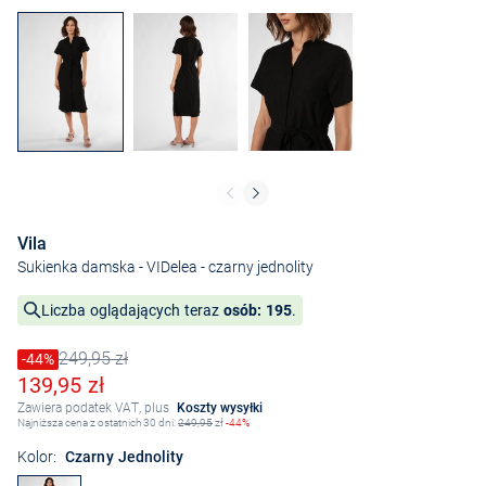
Vila
Sukienka damska - VIDelea
- czarny jednolity
Liczba oglądających teraz
osób: 195
.
249,95 zł
Cena obniżona o
-44%
Stara cena
Obniżona cena
139,95 zł
Zawiera podatek VAT, plus
Koszty wysyłki
Najniższa cena z ostatnich 30 dni:
249,95
zł
-44%
Kolor:
Czarny Jednolity