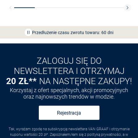
Bezpłatna dostawa z Friends
CLUB
Przedłużenie czasu zwrotu towaru: 60 dni
Odkryj aplikację VAN
GRAAF
ZALOGUJ SIĘ DO
NEWSLETTERA I OTRZYMAJ
20 ZŁ**
NA NASTĘPNE ZAKUPY!
Korzystaj z ofert specjalnych, akcji promocyjnych
oraz najnowszych trendów w modzie.
Rejestracja
Tak, wyrażam zgodę na subskrypcję newslettera VAN GRAAF i otrzymanie
kuponu wartości 20 zł*. Zapoznałem/łam się z polityką prywatności, a w