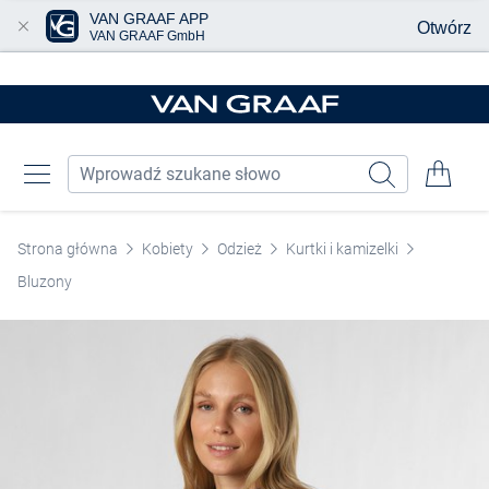
VAN GRAAF APP
Otwórz
VAN GRAAF GmbH
Przjedź do głównej zawartości
Strona główna
Kobiety
Odzież
Kurtki i kamizelki
Bluzony