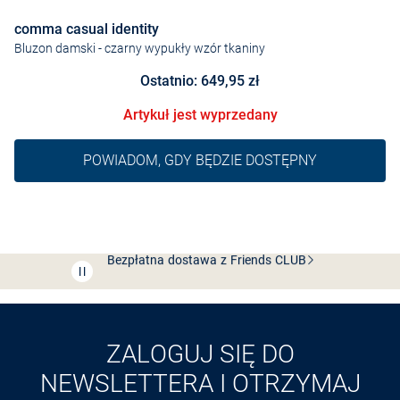
comma casual identity
Bluzon damski
- czarny wypukły wzór tkaniny
Ostatnio: 649,95 zł
Artykuł jest wyprzedany
POWIADOM, GDY BĘDZIE DOSTĘPNY
Bezpłatna dostawa z Friends
CLUB
Przedłużenie czasu zwrotu towaru: 60 dni
Odkryj aplikację VAN
GRAAF
ZALOGUJ SIĘ DO
NEWSLETTERA I OTRZYMAJ