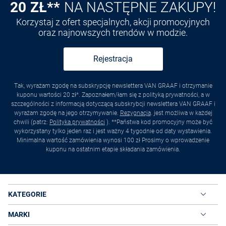
20 ZŁ**
NA NASTĘPNE ZAKUPY!
Korzystaj z ofert specjalnych, akcji promocyjnych
oraz najnowszych trendów w modzie.
Rejestracja
Tak, wyrażam zgodę na subskrypcję newslettera VAN GRAAF i otrzymanie
kuponu wartości 20 zł*. Zapoznałem/łam się z polityką prywatności, a w
szczególności z informacją dotyczącą subskrybcji newslettera VAN GRAAF i
wyrażam zgodę na jego otrzymywanie.
Rezygnacja
. jest możliwa w każdej
chwili (patrz:
Polityka prywatności
). **Państwa kod promocyjny może być
wykorzystany tylko jeden raz i jest ważny 4 tygodnie od daty wystawienia.
Minimalna wartość zamówienia wynosi 100 zł Prosimy o wprowadzenie
kuponu na ostatnim etapie składania zamówienia.
KATEGORIE
MARKI