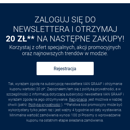
Odkryj aplikację VAN
GRAAF
ZALOGUJ SIĘ DO
NEWSLETTERA I OTRZYMAJ
20 ZŁ**
NA NASTĘPNE ZAKUPY!
Korzystaj z ofert specjalnych, akcji promocyjnych
oraz najnowszych trendów w modzie.
Rejestracja
Tak, wyrażam zgodę na subskrypcję newslettera VAN GRAAF i otrzymanie
kuponu wartości 20 zł*. Zapoznałem/łam się z polityką prywatności, a w
szczególności z informacją dotyczącą subskrybcji newslettera VAN GRAAF i
wyrażam zgodę na jego otrzymywanie.
Rezygnacja
. jest możliwa w każdej
chwili (patrz:
Polityka prywatności
). **Państwa kod promocyjny może być
wykorzystany tylko jeden raz i jest ważny 4 tygodnie od daty wystawienia.
Minimalna wartość zamówienia wynosi 100 zł Prosimy o wprowadzenie
kuponu na ostatnim etapie składania zamówienia.