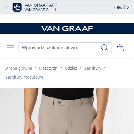
VAN GRAAF APP
Otwórz
VAN GRAAF GmbH
Przjedź do głównej zawartości
Strona główna
Mężczyźni
Odzież
Garnitury
Garnitury modułowe