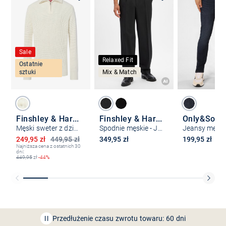
Sale
Relaxed Fit
Ostatnie
sztuki
Mix & Match
Finshley & Harding London
Finshley & Harding London
Only&Sons
Męski sweter z dzianiny
Spodnie męskie - Jaxdon
Obniżona cena
249,95 zł
449,95 zł
349,95 zł
199,95 zł
Najniższa cena z ostatnich 30
dni:
449,95
zł
-44%
Bezpłatna dostawa z Friends
CLUB
Przedłużenie czasu zwrotu towaru: 60 dni