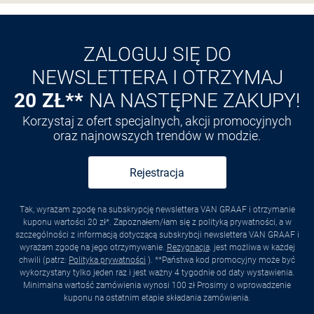
Odkryj aplikację VAN
GRAAF
ZALOGUJ SIĘ DO
NEWSLETTERA I OTRZYMAJ
20 ZŁ**
NA NASTĘPNE ZAKUPY!
Korzystaj z ofert specjalnych, akcji promocyjnych
oraz najnowszych trendów w modzie.
Rejestracja
Tak, wyrażam zgodę na subskrypcję newslettera VAN GRAAF i otrzymanie
kuponu wartości 20 zł*. Zapoznałem/łam się z polityką prywatności, a w
szczególności z informacją dotyczącą subskrybcji newslettera VAN GRAAF i
wyrażam zgodę na jego otrzymywanie.
Rezygnacja
. jest możliwa w każdej
chwili (patrz:
Polityka prywatności
). **Państwa kod promocyjny może być
wykorzystany tylko jeden raz i jest ważny 4 tygodnie od daty wystawienia.
Minimalna wartość zamówienia wynosi 100 zł Prosimy o wprowadzenie
kuponu na ostatnim etapie składania zamówienia.