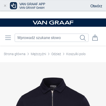
VAN GRAAF APP
Otwórz
VAN GRAAF GmbH
Przjedź do głównej zawartości
Strona główna
Mężczyźni
Odzież
Koszulki polo