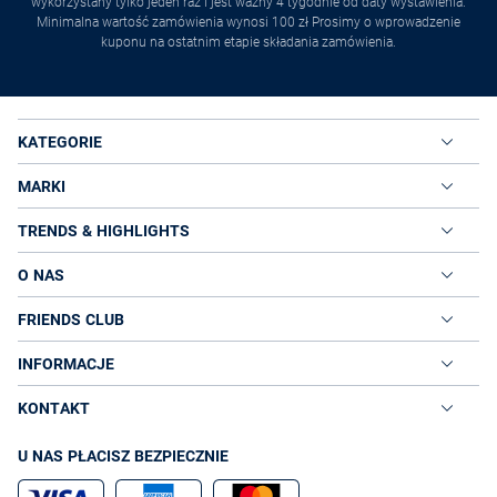
wykorzystany tylko jeden raz i jest ważny 4 tygodnie od daty wystawienia.
Minimalna wartość zamówienia wynosi 100 zł Prosimy o wprowadzenie
kuponu na ostatnim etapie składania zamówienia.
KATEGORIE
MARKI
TRENDS & HIGHLIGHTS
O NAS
FRIENDS CLUB
INFORMACJE
KONTAKT
U NAS PŁACISZ BEZPIECZNIE