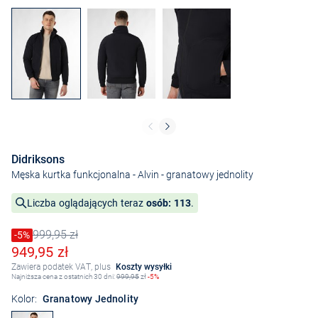
Didriksons
Męska kurtka funkcjonalna - Alvin
- granatowy jednolity
Liczba oglądających teraz
osób: 113
.
999,95 zł
Cena obniżona o
-5%
Stara cena
Obniżona cena
949,95 zł
Zawiera podatek VAT, plus
Koszty wysyłki
Najniższa cena z ostatnich 30 dni:
999,95
zł
-5%
Kolor:
Granatowy Jednolity