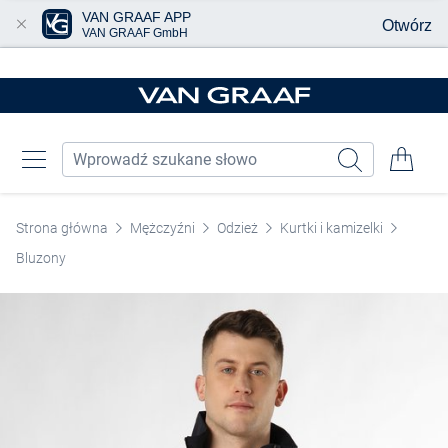
VAN GRAAF APP
Otwórz
VAN GRAAF GmbH
Przjedź do głównej zawartości
Strona główna
Mężczyźni
Odzież
Kurtki i kamizelki
Bluzony