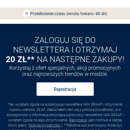
Bezpłatna dostawa z Friends
CLUB
Przedłużenie czasu zwrotu towaru: 60 dni
Odkryj aplikację VAN
GRAAF
ZALOGUJ SIĘ DO
NEWSLETTERA I OTRZYMAJ
20 ZŁ**
NA NASTĘPNE ZAKUPY!
Korzystaj z ofert specjalnych, akcji promocyjnych
oraz najnowszych trendów w modzie.
Rejestracja
Tak, wyrażam zgodę na subskrypcję newslettera VAN GRAAF i otrzymanie
kuponu wartości 20 zł*. Zapoznałem/łam się z polityką prywatności, a w
szczególności z informacją dotyczącą subskrybcji newslettera VAN GRAAF i
wyrażam zgodę na jego otrzymywanie.
Rezygnacja
. jest możliwa w każdej
chwili (patrz:
Polityka prywatności
). **Państwa kod promocyjny może być