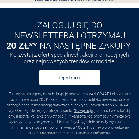
Odkryj aplikację VAN
GRAAF
ZALOGUJ SIĘ DO
NEWSLETTERA I OTRZYMAJ
20 ZŁ**
NA NASTĘPNE ZAKUPY!
Korzystaj z ofert specjalnych, akcji promocyjnych
oraz najnowszych trendów w modzie.
Rejestracja
Tak, wyrażam zgodę na subskrypcję newslettera VAN GRAAF i otrzymanie
kuponu wartości 20 zł*. Zapoznałem/łam się z polityką prywatności, a w
szczególności z informacją dotyczącą subskrybcji newslettera VAN GRAAF i
wyrażam zgodę na jego otrzymywanie.
Rezygnacja
. jest możliwa w każdej
chwili (patrz:
Polityka prywatności
). **Państwa kod promocyjny może być
wykorzystany tylko jeden raz i jest ważny 4 tygodnie od daty wystawienia.
Minimalna wartość zamówienia wynosi 100 zł Prosimy o wprowadzenie
kuponu na ostatnim etapie składania zamówienia.