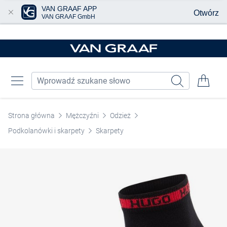
VAN GRAAF APP
Otwórz
VAN GRAAF GmbH
Przjedź do głównej zawartości
Strona główna
Mężczyźni
Odzież
Podkolanówki i skarpety
Skarpety