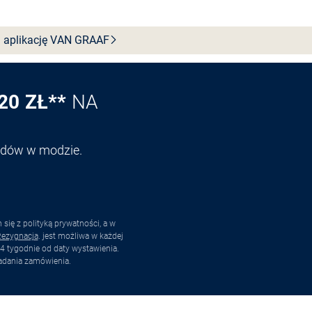
 aplikację VAN
GRAAF
20 ZŁ**
NA
endów w modzie.
ię z polityką prywatności, a w
ezygnacja
. jest możliwa w każdej
4 tygodnie od daty wystawienia.
adania zamówienia.