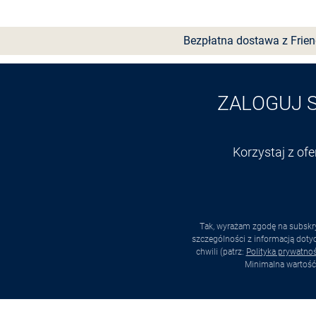
Bezpłatna dostawa z Frie
ZALOGUJ 
Korzystaj z of
Tak, wyrażam zgodę na subskry
szczególności z informacją dot
chwili (patrz:
Polityka prywatnoś
Minimalna wartość