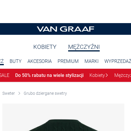
KOBIETY
MĘŻCZYŹNI
EŻ
BUTY
AKCESORIA
PREMIUM
MARKI
WYPRZEDA
SALE
Do 50% rabatu na wiele stylizacji
Kobiety
Mężczy
Sweter
Grubo dziergane swetry