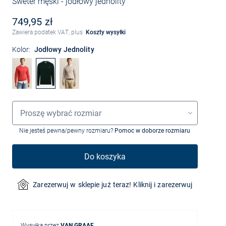
Sweter męski
- jodłowy jednolity
749,95 zł
Zawiera podatek VAT, plus
Koszty wysyłki
Kolor:
Jodłowy Jednolity
Wybór rozmiaru
Proszę wybrać rozmiar
Nie jesteś pewna/pewny rozmiaru?
Pomoc w doborze rozmiaru
Do koszyka
Zarezerwuj w sklepie już teraz! Kliknij i zarezerwuj
Wysyłka przez
VAN GRAAF