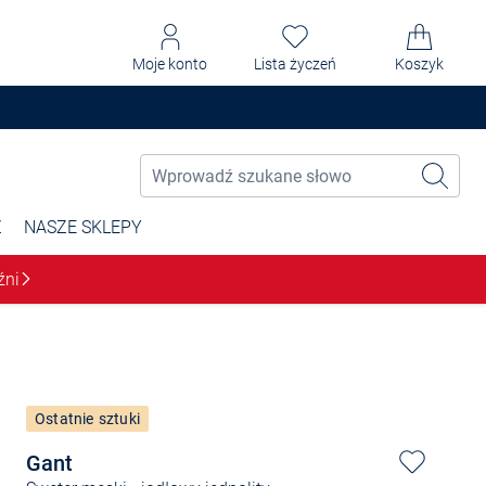
Moje konto
Lista życzeń
Koszyk
Ż
NASZE SKLEPY
źni
Ostatnie sztuki
Gant