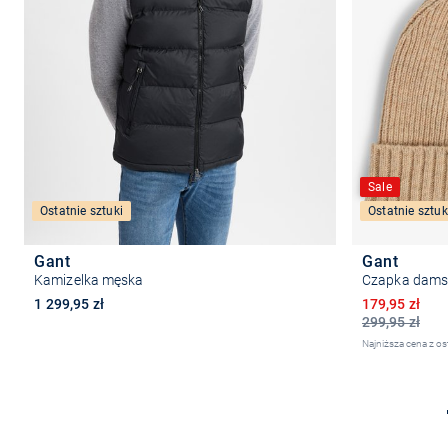
Sale
Ostatnie sztuki
Ostatnie sztuk
Gant
Gant
Kamizelka męska
Czapka dams
Obniżona ce
1 299,95 zł
179,95 zł
299,95 zł
Najniższa cena z os
Wybierz rozmiar