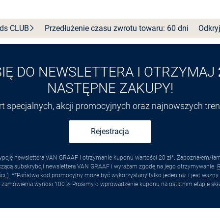
nds
CLUB
Przedłużenie czasu zwrotu towaru: 60 dni
Odkryj
SIĘ DO NEWSLETTERA I OTRZYMAJ
NASTĘPNE ZAKUPY!
ert specjalnych, akcji promocyjnych oraz najnowszych tr
Rejestracja
pcję newslettera VAN GRAAF i otrzymanie kuponu wartości 20 zł*. Zapoznałem/łam s
yczącą subskrybcji newslettera VAN GRAAF i wyrażam zgodę na jego otrzymywanie.
R
ci
). **Państwa kod promocyjny może być wykorzystany tylko jeden raz i jest ważny 
 zamówienia wynosi 100 zł Prosimy o wprowadzenie kuponu na ostatnim etapie skł