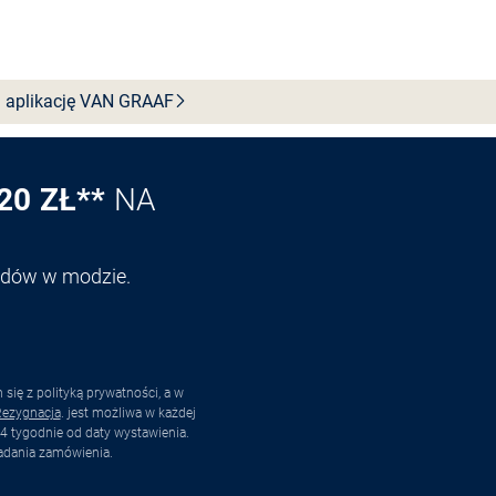
 aplikację VAN
GRAAF
20 ZŁ**
NA
endów w modzie.
ię z polityką prywatności, a w
ezygnacja
. jest możliwa w każdej
4 tygodnie od daty wystawienia.
adania zamówienia.