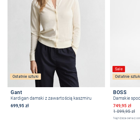
Sale
Ostatnie sztuki
Ostatnie sztuk
Gant
BOSS
Kardigan damski z zawartością kaszmiru
Damskie spodn
Obniżona ce
699,95 zł
749,95 zł
1 099,95 zł
Najniższa cena z os
Wybierz rozmiar