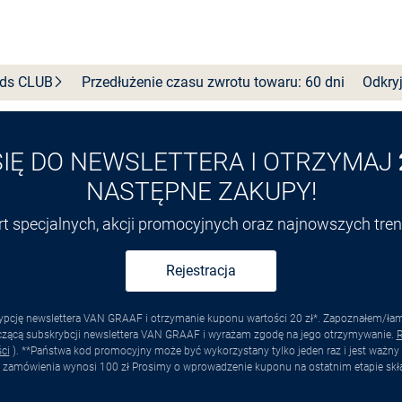
Wybierz rozmiar
Wybierz rozmiar
nds
CLUB
Przedłużenie czasu zwrotu towaru: 60 dni
Odkryj
SIĘ DO NEWSLETTERA I OTRZYMAJ
NASTĘPNE ZAKUPY!
ert specjalnych, akcji promocyjnych oraz najnowszych tr
Rejestracja
pcję newslettera VAN GRAAF i otrzymanie kuponu wartości 20 zł*. Zapoznałem/łam s
yczącą subskrybcji newslettera VAN GRAAF i wyrażam zgodę na jego otrzymywanie.
R
ci
). **Państwa kod promocyjny może być wykorzystany tylko jeden raz i jest ważny 
 zamówienia wynosi 100 zł Prosimy o wprowadzenie kuponu na ostatnim etapie skł