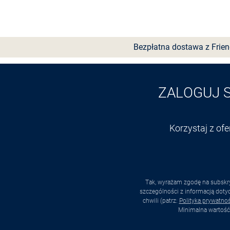
Bezpłatna dostawa z Frie
ZALOGUJ 
Korzystaj z of
Tak, wyrażam zgodę na subskry
szczególności z informacją dot
chwili (patrz:
Polityka prywatnoś
Minimalna wartość