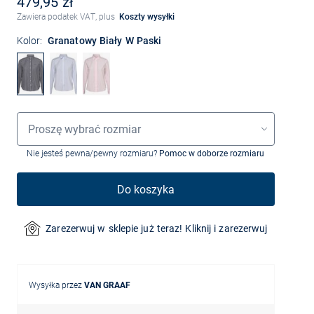
479,95 zł
Zawiera podatek VAT, plus
Koszty wysyłki
Kolor:
Granatowy Biały W Paski
Wybór rozmiaru
Proszę wybrać rozmiar
Nie jesteś pewna/pewny rozmiaru?
Pomoc w doborze rozmiaru
Do koszyka
Zarezerwuj w sklepie już teraz! Kliknij i zarezerwuj
Wysyłka przez
VAN GRAAF