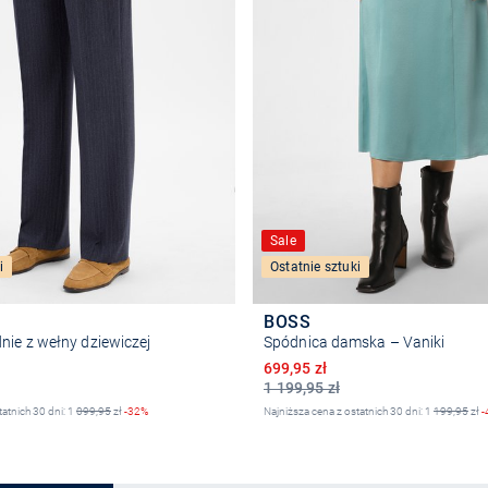
Sale
i
Ostatnie sztuki
BOSS
ie z wełny dziewiczej
Spódnica damska – Vaniki
na
Obniżona cena
699,95 zł
1 199,95 zł
tatnich 30 dni: 1
099,95
zł
-32%
Najniższa cena z ostatnich 30 dni: 1
199,95
zł
-