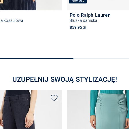
i
Nowość
Polo Ralph Lauren
ka koszulowa
Bluzka damska
859,95 zł
Wybierz rozmiar
Wybierz rozmiar
UZUPEŁNIJ SWOJĄ STYLIZACJĘ!