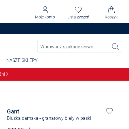
Moje konto
Lista życzeń
Koszyk
Ż
NASZE SKLEPY
źni
Gant
Bluzka damska
- granatowy biały w paski