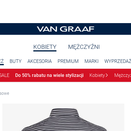
KOBIETY
MĘŻCZYŹNI
EŻ
BUTY
AKCESORIA
PREMIUM
MARKI
WYPRZEDA
SALE
Do 50% rabatu na wiele stylizacji
Kobiety
Mężczy
esowe