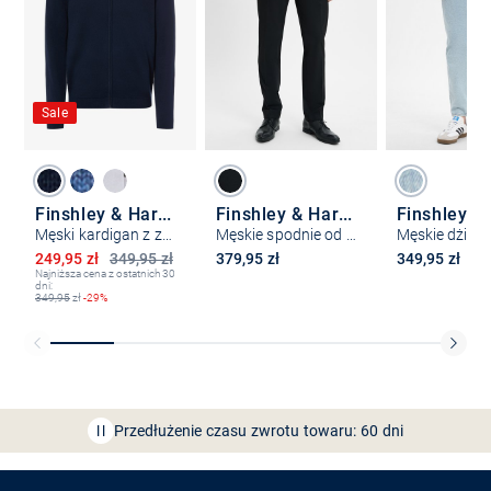
Sale
Finshley & Harding
Finshley & Harding
Męski kardigan z zawartością kaszmiru
Męskie spodnie od garnituru modułowego – Kalifornia
Obniżona cena
249,95 zł
349,95 zł
379,95 zł
349,95 zł
Najniższa cena z ostatnich 30
dni:
349,95
zł
-29%
Bezpłatna dostawa z Friends
CLUB
Przedłużenie czasu zwrotu towaru: 60 dni
Odkryj aplikację VAN
GRAAF