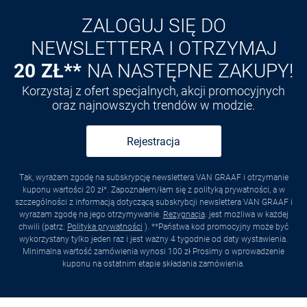
ZALOGUJ SIĘ DO
NEWSLETTERA I OTRZYMAJ
20 ZŁ**
NA NASTĘPNE ZAKUPY!
Korzystaj z ofert specjalnych, akcji promocyjnych
oraz najnowszych trendów w modzie.
Rejestracja
Tak, wyrażam zgodę na subskrypcję newslettera VAN GRAAF i otrzymanie
kuponu wartości 20 zł*. Zapoznałem/łam się z polityką prywatności, a w
szczególności z informacją dotyczącą subskrybcji newslettera VAN GRAAF i
wyrażam zgodę na jego otrzymywanie.
Rezygnacja
. jest możliwa w każdej
chwili (patrz:
Polityka prywatności
). **Państwa kod promocyjny może być
wykorzystany tylko jeden raz i jest ważny 4 tygodnie od daty wystawienia.
Minimalna wartość zamówienia wynosi 100 zł Prosimy o wprowadzenie
kuponu na ostatnim etapie składania zamówienia.