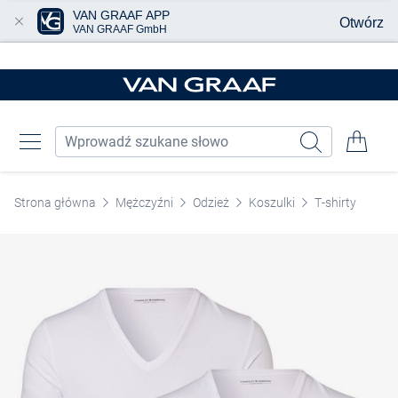
VAN GRAAF APP
Otwórz
VAN GRAAF GmbH
Przjedź do głównej zawartości
Strona główna
Mężczyźni
Odzież
Koszulki
T-shirty