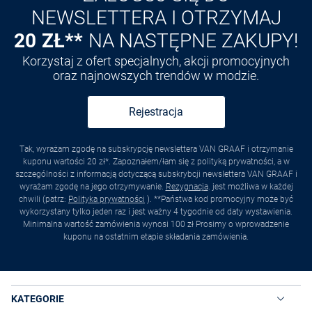
NEWSLETTERA I OTRZYMAJ
20 ZŁ**
NA NASTĘPNE ZAKUPY!
Korzystaj z ofert specjalnych, akcji promocyjnych
oraz najnowszych trendów w modzie.
Rejestracja
Tak, wyrażam zgodę na subskrypcję newslettera VAN GRAAF i otrzymanie
kuponu wartości 20 zł*. Zapoznałem/łam się z polityką prywatności, a w
szczególności z informacją dotyczącą subskrybcji newslettera VAN GRAAF i
wyrażam zgodę na jego otrzymywanie.
Rezygnacja
. jest możliwa w każdej
chwili (patrz:
Polityka prywatności
). **Państwa kod promocyjny może być
wykorzystany tylko jeden raz i jest ważny 4 tygodnie od daty wystawienia.
Minimalna wartość zamówienia wynosi 100 zł Prosimy o wprowadzenie
kuponu na ostatnim etapie składania zamówienia.
KATEGORIE