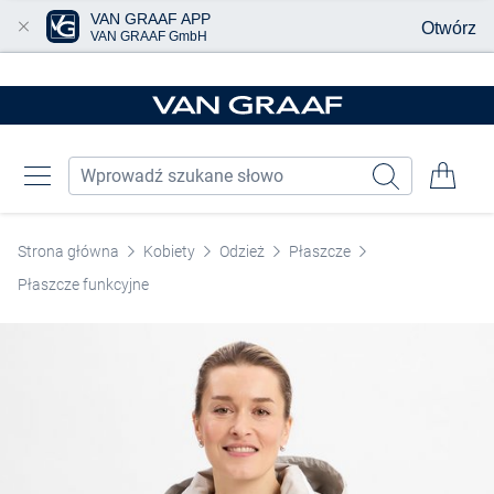
VAN GRAAF APP
Otwórz
VAN GRAAF GmbH
Przjedź do głównej zawartości
Strona główna
Kobiety
Odzież
Płaszcze
Płaszcze funkcyjne