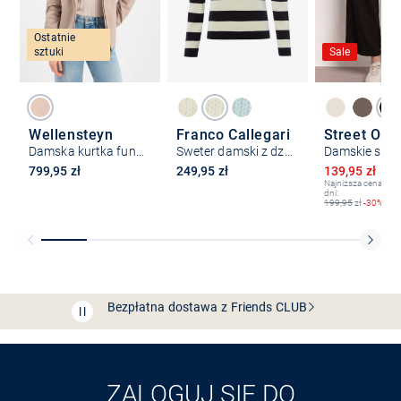
Ostatnie
sztuki
Sale
Wellensteyn
Franco Callegari
Street One
Damska kurtka funkcjonalna - Homerun Lady
Sweter damski z dzianiny
Obniżona ce
799,95 zł
249,95 zł
139,95 zł
19
Najniższa cena z os
dni:
199,95
zł
-30%
Bezpłatna dostawa z Friends
CLUB
Przedłużenie czasu zwrotu towaru: 60 dni
Odkryj aplikację VAN
GRAAF
ZALOGUJ SIĘ DO