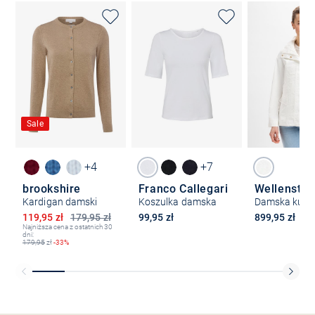
Sale
+4
+7
brookshire
Franco Callegari
Wellenstey
Kardigan damski
Koszulka damska
Obniżona cena
119,95 zł
179,95 zł
99,95 zł
899,95 zł
Najniższa cena z ostatnich 30
dni:
179,95
zł
-33%
Bezpłatna dostawa z Friends
CLUB