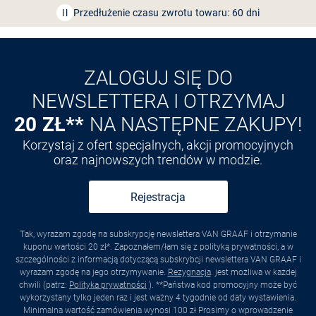
Przedłużenie czasu zwrotu towaru: 60 dni
Odkryj aplikację VAN
GRAAF
ZALOGUJ SIĘ DO
NEWSLETTERA I OTRZYMAJ
20 ZŁ**
NA NASTĘPNE ZAKUPY!
Korzystaj z ofert specjalnych, akcji promocyjnych
oraz najnowszych trendów w modzie.
Rejestracja
Tak, wyrażam zgodę na subskrypcję newslettera VAN GRAAF i otrzymanie
kuponu wartości 20 zł*. Zapoznałem/łam się z polityką prywatności, a w
szczególności z informacją dotyczącą subskrybcji newslettera VAN GRAAF i
wyrażam zgodę na jego otrzymywanie.
Rezygnacja
. jest możliwa w każdej
chwili (patrz:
Polityka prywatności
). **Państwa kod promocyjny może być
wykorzystany tylko jeden raz i jest ważny 4 tygodnie od daty wystawienia.
Minimalna wartość zamówienia wynosi 100 zł Prosimy o wprowadzenie