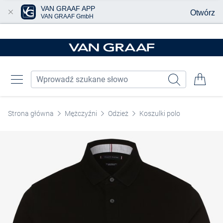
VAN GRAAF APP
Otwórz
VAN GRAAF GmbH
Przjedź do głównej zawartości
Strona główna
Mężczyźni
Odzież
Koszulki polo