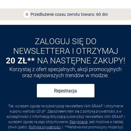
Bezpłatna dostawa z Friends
CLUB
Przedłużenie czasu zwrotu towaru: 60 dni
Odkryj aplikację VAN
GRAAF
ZALOGUJ SIĘ DO
NEWSLETTERA I OTRZYMAJ
20 ZŁ**
NA NASTĘPNE ZAKUPY!
Korzystaj z ofert specjalnych, akcji promocyjnych
oraz najnowszych trendów w modzie.
Rejestracja
Tak, wyrażam zgodę na subskrypcję newslettera VAN GRAAF i otrzymanie
kuponu wartości 20 zł*. Zapoznałem/łam się z polityką prywatności, a w
szczególności z informacją dotyczącą subskrybcji newslettera VAN GRAAF i
wyrażam zgodę na jego otrzymywanie.
Rezygnacja
. jest możliwa w każdej
chwili (patrz:
Polityka prywatności
). **Państwa kod promocyjny może być