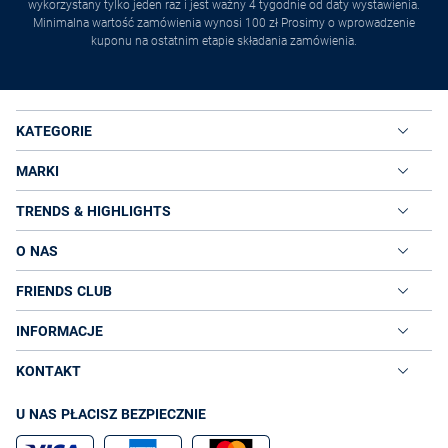
wykorzystany tylko jeden raz i jest ważny 4 tygodnie od daty wystawienia.
Minimalna wartość zamówienia wynosi 100 zł Prosimy o wprowadzenie
kuponu na ostatnim etapie składania zamówienia.
KATEGORIE
MARKI
TRENDS & HIGHLIGHTS
O NAS
FRIENDS CLUB
INFORMACJE
KONTAKT
U NAS PŁACISZ BEZPIECZNIE