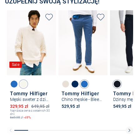
UZUPEŁNIJ SWOJĄ STYLIZACJĘ!
Sale
Tommy Hilfiger
Tommy Hilfiger
Tommy Hilf
Męski sweter z dzianiny
Chino męskie - Bleecker
Obniżona cena
329,95 zł
649,95 zł
529,95 zł
549,95 zł
Najniższa cena z ostatnich 30
dni:
649,95
zł
-49%