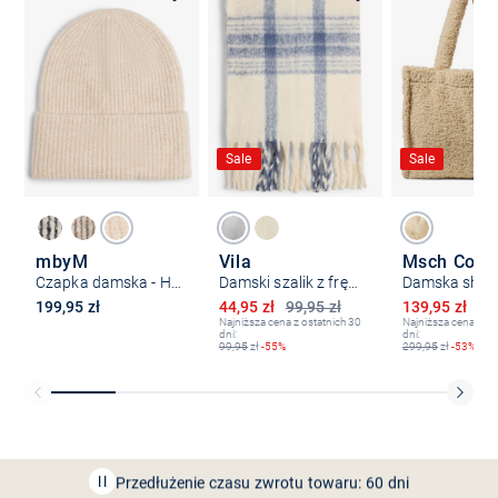
Sale
Sale
mbyM
Vila
Czapka damska - Hevelyn
Damski szalik z frędzlami - VIMimi
Obniżona cena
Obniżona ce
199,95 zł
44,95 zł
99,95 zł
139,95 zł
29
Najniższa cena z ostatnich 30
Najniższa cena z os
dni:
dni:
99,95
zł
-55%
299,95
zł
-53%
Bezpłatna dostawa z Friends
CLUB
Przedłużenie czasu zwrotu towaru: 60 dni