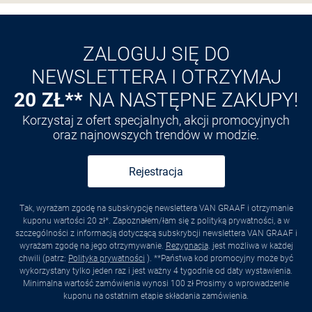
Odkryj aplikację VAN
GRAAF
ZALOGUJ SIĘ DO
NEWSLETTERA I OTRZYMAJ
20 ZŁ**
NA NASTĘPNE ZAKUPY!
Korzystaj z ofert specjalnych, akcji promocyjnych
oraz najnowszych trendów w modzie.
Rejestracja
Tak, wyrażam zgodę na subskrypcję newslettera VAN GRAAF i otrzymanie
kuponu wartości 20 zł*. Zapoznałem/łam się z polityką prywatności, a w
szczególności z informacją dotyczącą subskrybcji newslettera VAN GRAAF i
wyrażam zgodę na jego otrzymywanie.
Rezygnacja
. jest możliwa w każdej
chwili (patrz:
Polityka prywatności
). **Państwa kod promocyjny może być
wykorzystany tylko jeden raz i jest ważny 4 tygodnie od daty wystawienia.
Minimalna wartość zamówienia wynosi 100 zł Prosimy o wprowadzenie
kuponu na ostatnim etapie składania zamówienia.