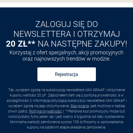
ZALOGUJ SIĘ DO
NEWSLETTERA I OTRZYMAJ
20 ZŁ**
NA NASTĘPNE ZAKUPY!
Korzystaj z ofert specjalnych, akcji promocyjnych
oraz najnowszych trendów w modzie.
Rejestracja
Tak, wyrażam zgodę na subskrypcję newslettera VAN GRAAF i otrzymanie
kuponu wartości 20 zł*. Zapoznałem/łam się z polityką prywatności, a w
szczególności z informacją dotyczącą subskrybcji newslettera VAN GRAAF i
wyrażam zgodę na jego otrzymywanie.
Rezygnacja
. jest możliwa w każdej
chwili (patrz:
Polityka prywatności
). **Państwa kod promocyjny może być
wykorzystany tylko jeden raz i jest ważny 4 tygodnie od daty wystawienia.
Minimalna wartość zamówienia wynosi 100 zł Prosimy o wprowadzenie
kuponu na ostatnim etapie składania zamówienia.