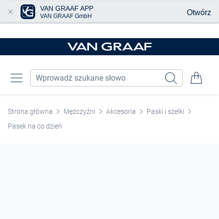
VAN GRAAF APP
Otwórz
VAN GRAAF GmbH
Przjedź do głównej zawartości
Strona główna
Mężczyźni
Akcesoria
Paski i szelki
Pasek na co dzień