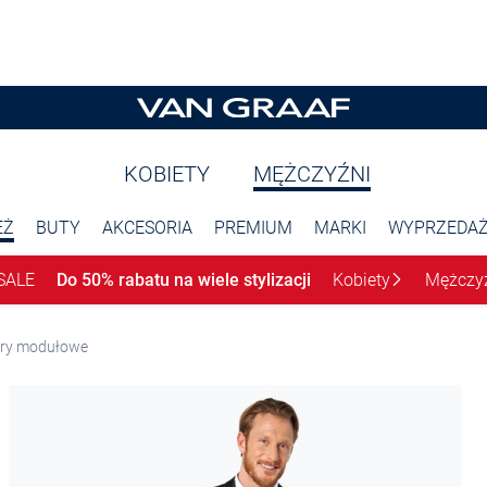
KOBIETY
MĘŻCZYŹNI
EŻ
BUTY
AKCESORIA
PREMIUM
MARKI
WYPRZEDA
SALE
Do 50% rabatu na wiele stylizacji
Kobiety
Mężczy
ury modułowe