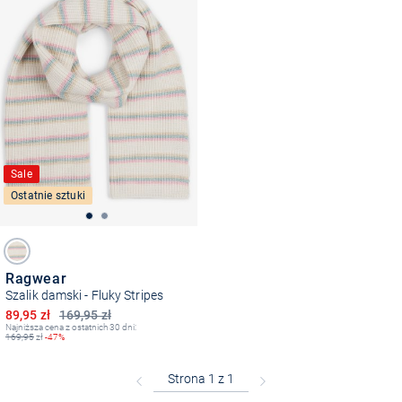
Sale
Ostatnie sztuki
Ragwear
Szalik damski - Fluky Stripes
Obniżona cena
89,95 zł
169,95 zł
Najniższa cena z ostatnich 30 dni:
169,95
zł
-47%