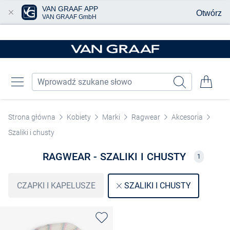
VAN GRAAF APP
Otwórz
VAN GRAAF GmbH
Przjedź do głównej zawartości
Strona główna
Kobiety
Marki
Ragwear
Akcesoria
Szaliki i chusty
RAGWEAR - SZALIKI I CHUSTY
1
CZAPKI I KAPELUSZE
SZALIKI I CHUSTY