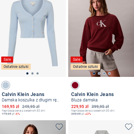
Sale
Sale
Ostatnie sztuki
Ostatnie sztuki
Calvin Klein Jeans
Calvin Klein Jeans
Damska koszulka z długim rękawem
Bluza damska
Obniżona cena
Obniżona cena
169,95 zł
249,95 zł
229,95 zł
399,95 zł
Najniższa cena z ostatnich 30 dni:
Najniższa cena z ostatnich 30 dni:
179,95
zł
-6%
399,95
zł
-43%