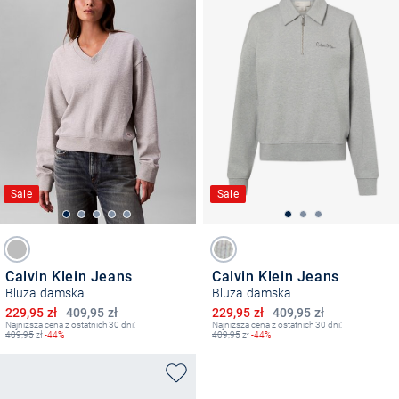
Sale
Sale
Calvin Klein Jeans
Calvin Klein Jeans
Bluza damska
Bluza damska
Obniżona cena
Obniżona cena
229,95 zł
409,95 zł
229,95 zł
409,95 zł
Najniższa cena z ostatnich 30 dni:
Najniższa cena z ostatnich 30 dni:
409,95
zł
-44%
409,95
zł
-44%