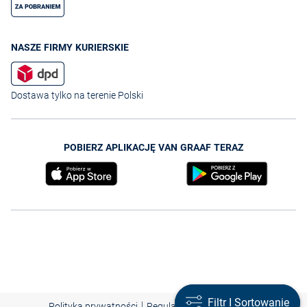
NASZE FIRMY KURIERSKIE
Dostawa tylko na terenie Polski
POBIERZ APLIKACJĘ VAN GRAAF TERAZ
Filtr I Sortowanie
Filtr I Sortowanie
|
|
|
Polityka prywatności
Regulamin
Nota prawna