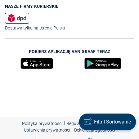
NASZE FIRMY KURIERSKIE
Dostawa tylko na terenie Polski
POBIERZ APLIKACJĘ VAN GRAAF TERAZ
Filtr I Sortowanie
Filtr I Sortowanie
|
|
|
Polityka prywatności
Regulamin
Nota prawna
|
Ustawienia prywatności
Deklaracja zgodności