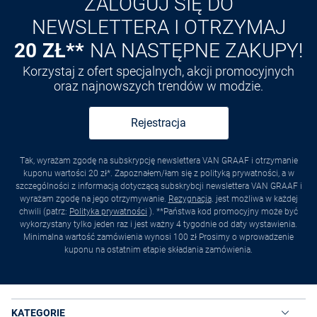
ZALOGUJ SIĘ DO
NEWSLETTERA I OTRZYMAJ
20 ZŁ**
NA NASTĘPNE ZAKUPY!
Korzystaj z ofert specjalnych, akcji promocyjnych
oraz najnowszych trendów w modzie.
Rejestracja
Tak, wyrażam zgodę na subskrypcję newslettera VAN GRAAF i otrzymanie
kuponu wartości 20 zł*. Zapoznałem/łam się z polityką prywatności, a w
szczególności z informacją dotyczącą subskrybcji newslettera VAN GRAAF i
wyrażam zgodę na jego otrzymywanie.
Rezygnacja
. jest możliwa w każdej
chwili (patrz:
Polityka prywatności
). **Państwa kod promocyjny może być
wykorzystany tylko jeden raz i jest ważny 4 tygodnie od daty wystawienia.
Minimalna wartość zamówienia wynosi 100 zł Prosimy o wprowadzenie
kuponu na ostatnim etapie składania zamówienia.
KATEGORIE