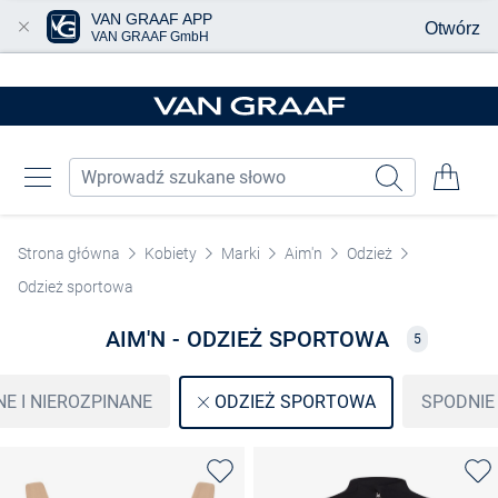
VAN GRAAF APP
Otwórz
VAN GRAAF GmbH
Przjedź do głównej zawartości
Strona główna
Kobiety
Marki
Aim'n
Odzież
Odzież sportowa
AIM'N - ODZIEŻ SPORTOWA
5
E I NIEROZPINANE
SPODNIE
ODZIEŻ SPORTOWA