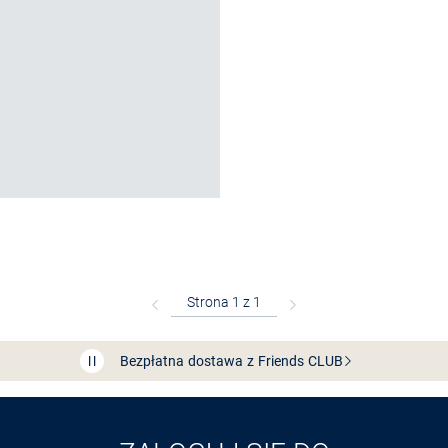
Bezpłatna dostawa z Friends
CLUB
Przedłużenie czasu zwrotu towaru: 60 dni
Odkryj aplikację VAN
GRAAF