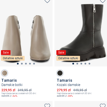
Sale
Sale
Ostatnie sztuki
Ostatnie sztuki
Tamaris
Tamaris
Damskie botki
Kozaki damskie
Obniżona cena
Obniżona cena
229,95 zł
349,95 zł
279,95 zł
449,95 zł
Najniższa cena z ostatnich 30 dni:
Najniższa cena z ostatnich 30 dni:
349,95
zł
-34%
449,95
zł
-38%