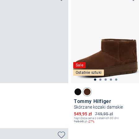
Sale
Ostatnie sztuki
Tommy Hilfiger
Skórzane kozaki damskie
Obniżona cena
549,95 zł
749,95 zł
Najniższa cena z ostatnich 30 dni:
749,95
zł
-27%