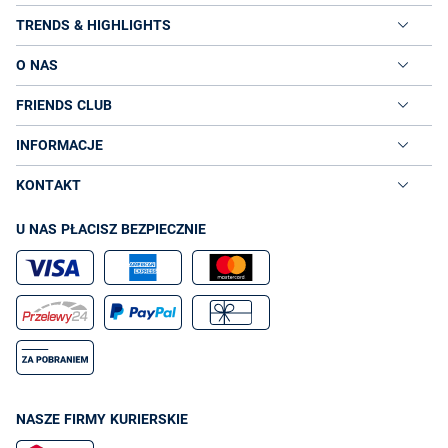
wykonane z solidnych materiałów zapewnią Ci należyty
TRENDS & HIGHLIGHTS
komfort w poruszaniu się, ale też utrzymają
odpowiednią temperaturę – noga nie będzie się pocić,
ale też nie ulegnie przechłodzeniu.
O NAS
Botki – idealne na jesień i wiosnę!
FRIENDS CLUB
Botki to rodzaj obuwia, który świetnie sprawdza się w okresie
przejściowym pomiędzy upalnymi, a chłodnymi dniami. Najczęściej
INFORMACJE
sięga się więc po nie jesienią i wiosną. Idealnie uzupełniają kobiecą
garderobę, bowiem świetnie prezentują się w stylizacjach eleganckich,
casualowych, a nawet sportowych. Wszystko zależy od tego, jaki model
KONTAKT
wybierzesz.
Botki damskie typu sztyblety
- to klasyka, która warto
U NAS PŁACISZ BEZPIECZNIE
mieć w szafie. Świetnie komponują się ze spódnicami,
jak i do spodni eleganckich, jeansów czy nawet
legginsów. Wykonane ze skóry licowanej wyglądają
niezwykle elegancko, z kolei z zamszu sprawdzą się w
stylizacjach casualowych i sportowych.
Modne botki na koturnie
- to propozycja dla kobiet,
które stawiają na połączenie wygody i elegancji. Bardzo
dobrze odnajdują się w stylizacjach, do których
zakładasz
czy
i
.
sukienki
spódnice
koszule biznesowe
Modne botki na koturnie możesz ubrać do pracy, na
NASZE FIRMY KURIERSKIE
kawę z przyjaciółką, randkę czy nawet imprezę!