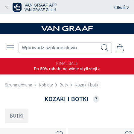
VAN GRAAF APP
Otwórz
VAN GRAAF GmbH
Przjedź do głównej zawartości
FINAL SALE
Do 50% rabatu na wiele
stylizacji
Strona główna
Kobiety
Buty
Kozaki i botki
KOZAKI I BOTKI
7
BOTKI