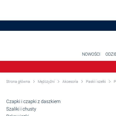
Przjedź do głównej zawartości
NOWOŚCI
ODZI
Strona główna
Mężczyźni
Akcesoria
Paski i szelki
P
Czapki i czapki z daszkiem
Szaliki i chusty