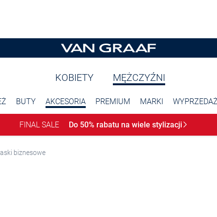
KOBIETY
MĘŻCZYŹNI
EŻ
BUTY
AKCESORIA
PREMIUM
MARKI
WYPRZEDA
FINAL SALE
Do 50% rabatu na wiele
stylizacji
aski biznesowe