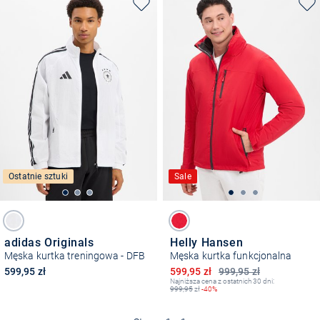
Ostatnie sztuki
Sale
adidas Originals
Helly Hansen
Męska kurtka treningowa - DFB
Męska kurtka funkcjonalna
Obniżona cena
599,95 zł
599,95 zł
999,95 zł
Najniższa cena z ostatnich 30 dni:
999,95
zł
-40%