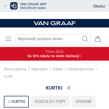
VAN GRAAF APP
Otwórz
VAN GRAAF GmbH
Przjedź do głównej zawartości
FINAL SALE
Do 50% rabatu na wiele
stylizacji
Strona główna
Mężczyźni
Odzież
Odzież sportowa
Kurtki
KURTKI
4
KOSZULKI I TOPY
SPODNIE
KURTKI