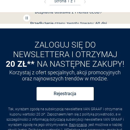
Bezpłatna dostawa z Friends
CLUB
Przedłużenie czasu zwrotu towaru: 60 dni
Odkryj aplikację VAN
GRAAF
ZALOGUJ SIĘ DO
NEWSLETTERA I OTRZYMAJ
20 ZŁ**
NA NASTĘPNE ZAKUPY!
Korzystaj z ofert specjalnych, akcji promocyjnych
oraz najnowszych trendów w modzie.
Rejestracja
Tak, wyrażam zgodę na subskrypcję newslettera VAN GRAAF i otrzymanie
kuponu wartości 20 zł*. Zapoznałem/łam się z polityką prywatności, a w
szczególności z informacją dotyczącą subskrybcji newslettera VAN GRAAF i
wyrażam zgodę na jego otrzymywanie.
Rezygnacja
. jest możliwa w każdej
chwili (patrz:
Polityka prywatności
). **Państwa kod promocyjny może być