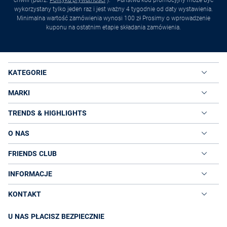
wykorzystany tylko jeden raz i jest ważny 4 tygodnie od daty wystawienia.
Minimalna wartość zamówienia wynosi 100 zł Prosimy o wprowadzenie
kuponu na ostatnim etapie składania zamówienia.
KATEGORIE
MARKI
TRENDS & HIGHLIGHTS
O NAS
FRIENDS CLUB
INFORMACJE
KONTAKT
U NAS PŁACISZ BEZPIECZNIE