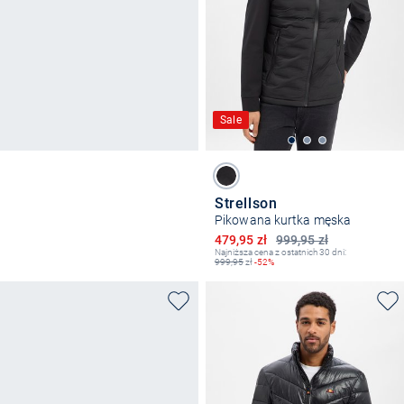
Sale
Strellson
Pikowana kurtka męska
Obniżona cena
479,95 zł
999,95 zł
Najniższa cena z ostatnich 30 dni:
999,95
zł
-52%