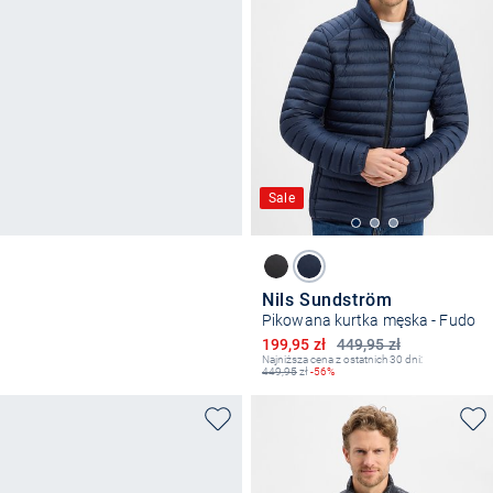
Sale
Nils Sundström
Pikowana kurtka męska - Fudo
Obniżona cena
199,95 zł
449,95 zł
Najniższa cena z ostatnich 30 dni:
449,95
zł
-56%