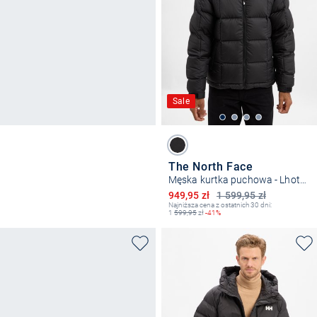
Sale
The North Face
Męska kurtka puchowa - Lhotse
Obniżona cena
949,95 zł
1 599,95 zł
Najniższa cena z ostatnich 30 dni:
1
599,95
zł
-41%