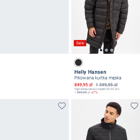
Sale
Helly Hansen
Pikowana kurtka męska
Obniżona cena
849,95 zł
1 599,95 zł
Najniższa cena z ostatnich 30 dni:
1
599,95
zł
-47%