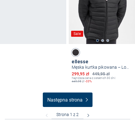
Sale
ellesse
Męska kurtka pikowana – Lombardy
Obniżona cena
299,95 zł
449,95 zł
Najniższa cena z ostatnich 30 dni:
449,95
zł
-33%
Następna strona