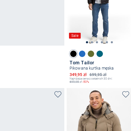
Sale
Tom Tailor
Pikowana kurtka męska
Obniżona cena
349,95 zł
699,95 zł
Najniższa cena z ostatnich 30 dni:
699,95
zł
-50%