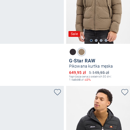
Sale
G-Star RAW
Pikowana kurtka męska
Obniżona cena
649,95 zł
1 149,95 zł
Najniższa cena z ostatnich 30 dni:
1
149,95
zł
-43%