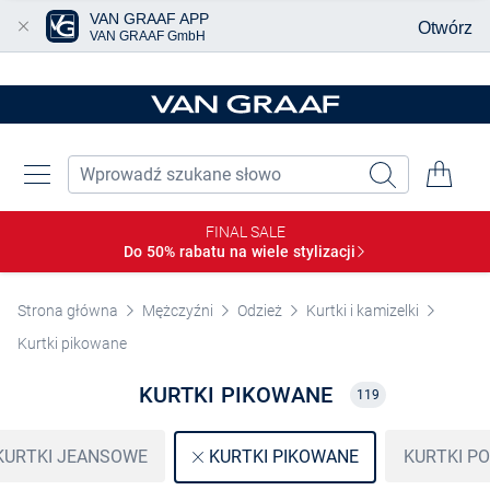
VAN GRAAF APP
Otwórz
VAN GRAAF GmbH
Przjedź do głównej zawartości
FINAL SALE
Do 50% rabatu na wiele
stylizacji
Strona główna
Mężczyźni
Odzież
Kurtki i kamizelki
Kurtki pikowane
KURTKI PIKOWANE
119
KURTKI JEANSOWE
KURTKI P
KURTKI PIKOWANE