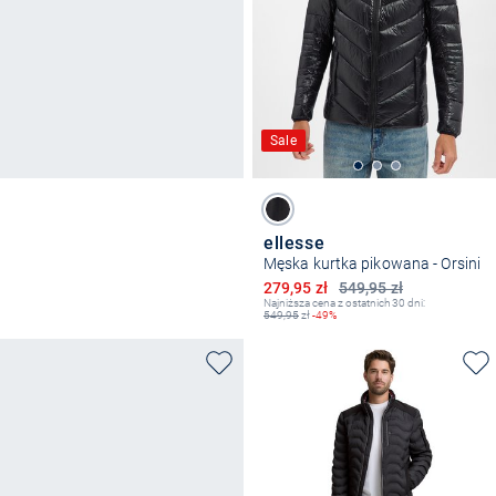
Sale
ellesse
Męska kurtka pikowana - Orsini
Obniżona cena
279,95 zł
549,95 zł
Najniższa cena z ostatnich 30 dni:
549,95
zł
-49%