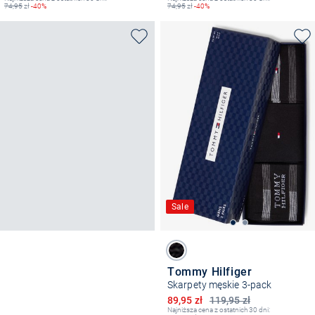
74,95
zł
-40%
74,95
zł
-40%
Sale
Tommy Hilfiger
Skarpety męskie 3-pack
Obniżona cena
89,95 zł
119,95 zł
Najniższa cena z ostatnich 30 dni: