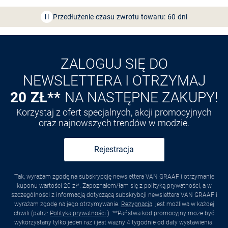
Przedłużenie czasu zwrotu towaru: 60 dni
Odkryj aplikację VAN
GRAAF
ZALOGUJ SIĘ DO
NEWSLETTERA I OTRZYMAJ
20 ZŁ**
NA NASTĘPNE ZAKUPY!
Korzystaj z ofert specjalnych, akcji promocyjnych
oraz najnowszych trendów w modzie.
Rejestracja
Tak, wyrażam zgodę na subskrypcję newslettera VAN GRAAF i otrzymanie
kuponu wartości 20 zł*. Zapoznałem/łam się z polityką prywatności, a w
szczególności z informacją dotyczącą subskrybcji newslettera VAN GRAAF i
wyrażam zgodę na jego otrzymywanie.
Rezygnacja
. jest możliwa w każdej
chwili (patrz:
Polityka prywatności
). **Państwa kod promocyjny może być
wykorzystany tylko jeden raz i jest ważny 4 tygodnie od daty wystawienia.