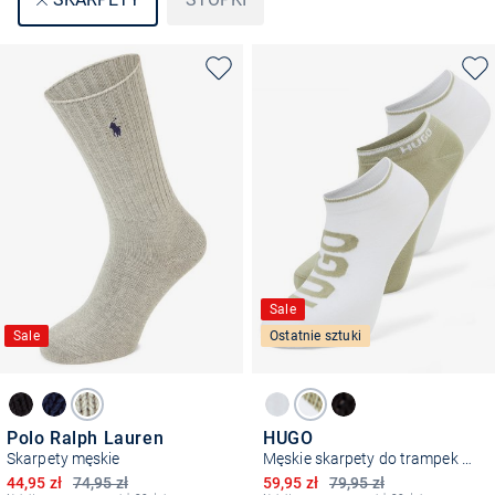
Sale
Sale
Ostatnie sztuki
Polo Ralph Lauren
HUGO
Skarpety męskie
Męskie skarpety do trampek w 3-paku
Obniżona cena
Obniżona cena
44,95 zł
74,95 zł
59,95 zł
79,95 zł