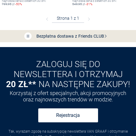
Najniższa cena z ostatnich 30 dni:
Najniższa cena z ostatnich 30 dni:
799,95
zł
-50%
549,95
zł
-31%
Bezpłatna dostawa z Friends
CLUB
Przedłużenie czasu zwrotu towaru: 60 dni
Odkryj aplikację VAN
GRAAF
ZALOGUJ SIĘ DO
NEWSLETTERA I OTRZYMAJ
20 ZŁ**
NA NASTĘPNE ZAKUPY!
Korzystaj z ofert specjalnych, akcji promocyjnych
oraz najnowszych trendów w modzie.
Rejestracja
Tak, wyrażam zgodę na subskrypcję newslettera VAN GRAAF i otrzymanie