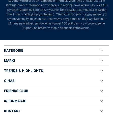
kuponu wartości 20 zł*. Zapoznałem/łam się z polityką prywatności, a w
szczególności z informacją dotyczącą subskrybcji newslettera VAN GRAAF i
wyrażam zgodę na jego otrzymywanie.
Rezygnacja
. jest możliwa w każdej
chwili (patrz:
Polityka prywatności
). **Państwa kod promocyjny może być
wykorzystany tylko jeden raz i jest ważny 4 tygodnie od daty wystawienia.
Minimalna wartość zamówienia wynosi 100 zł Prosimy o wprowadzenie
kuponu na ostatnim etapie składania zamówienia.
KATEGORIE
MARKI
TRENDS & HIGHLIGHTS
O NAS
FRIENDS CLUB
INFORMACJE
KONTAKT