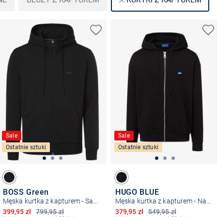
Sale
Sale
Ostatnie sztuki
Ostatnie sztuki
BOSS Green
HUGO BLUE
Męska kurtka z kapturem - Saggy
Męska kurtka z kapturem - Nadarasi
Obniżona cena
Obniżona cena
399,95 zł
799,95 zł
379,95 zł
549,95 zł