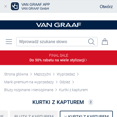
VAN GRAAF APP
Otwórz
VAN GRAAF GmbH
Przjedź do głównej zawartości
FINAL SALE
Do 50% rabatu na wiele
stylizacji
Strona główna
Mężczyźni
Wyprzedaż
Marki premium na wyprzedaży
Odzież
Bluzy rozpinane i nierozpinane
Kurtki z kapturem
KURTKI Z KAPTUREM
2
NE
BLUZY Z KAPTUREM
KURTKI Z KAPTUREM