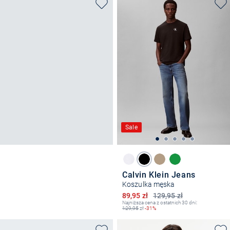
Sale
Calvin Klein Jeans
Koszulka męska
Obniżona cena
89,95 zł
129,95 zł
Najniższa cena z ostatnich 30 dni:
129,95
zł
-31%