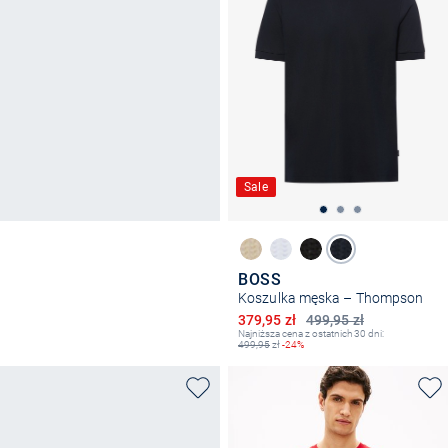
Sale
BOSS
Koszulka męska – Thompson
Obniżona cena
379,95 zł
499,95 zł
Najniższa cena z ostatnich 30 dni:
499,95
zł
-24%