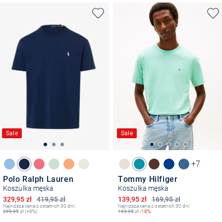
Sale
Sale
+7
Polo Ralph Lauren
Tommy Hilfiger
Koszulka męska
Koszulka męska
Obniżona cena
Obniżona cena
329,95 zł
419,95 zł
139,95 zł
169,95 zł
Najniższa cena z ostatnich 30 dni:
Najniższa cena z ostatnich 30 dni:
299,95
zł (+9%)
169,95
zł
-18%