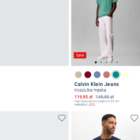
Sale
Calvin Klein Jeans
Koszulka męska
Obniżona cena
119,95 zł
149,95 zł
Najniższa cena z ostatnich 30 dni:
149,95
zł
-20%