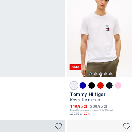
Sale
Tommy Hilfiger
Koszulka męska
Obniżona cena
149,95 zł
209,95 zł
Najniższa cena z ostatnich 30 dni:
209,95
zł
-29%