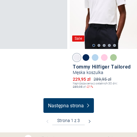
Sale
Tommy Hilfiger Tailored
Męska koszulka
Obniżona cena
229,95 zł
289,95 zł
Najniższa cena z ostatnich 30 dni:
289,95
zł
-21%
Następna strona