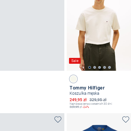
Sale
Tommy Hilfiger
Koszulka męska
Obniżona cena
249,95 zł
329,95 zł
Najniższa cena z ostatnich 30 dni:
329,95
zł
-24%