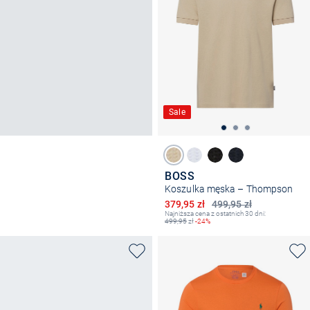
Sale
BOSS
Koszulka męska – Thompson
Obniżona cena
379,95 zł
499,95 zł
Najniższa cena z ostatnich 30 dni:
499,95
zł
-24%