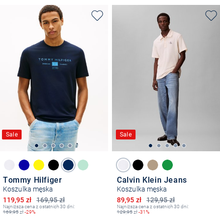
Sale
Sale
Tommy Hilfiger
Calvin Klein Jeans
Koszulka męska
Koszulka męska
Obniżona cena
Obniżona cena
119,95 zł
169,95 zł
89,95 zł
129,95 zł
Najniższa cena z ostatnich 30 dni:
Najniższa cena z ostatnich 30 dni:
169,95
zł
-29%
129,95
zł
-31%