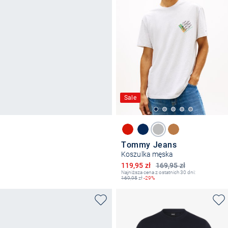
Sale
Tommy Jeans
Koszulka męska
Obniżona cena
119,95 zł
169,95 zł
Najniższa cena z ostatnich 30 dni:
169,95
zł
-29%