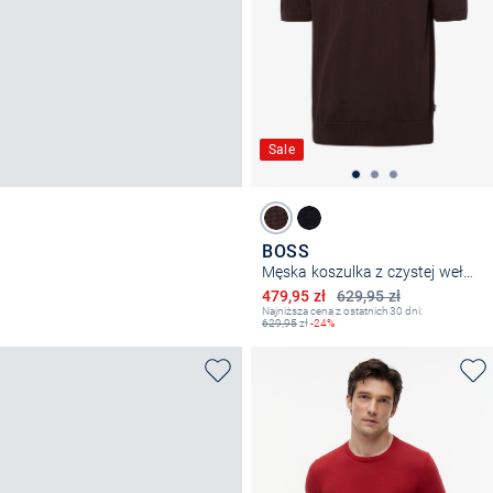
Sale
BOSS
Męska koszulka z czystej wełny – Umauro
Obniżona cena
479,95 zł
629,95 zł
Najniższa cena z ostatnich 30 dni:
629,95
zł
-24%