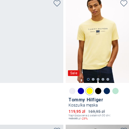
Sale
Tommy Hilfiger
Koszulka męska
Obniżona cena
119,95 zł
169,95 zł
Najniższa cena z ostatnich 30 dni:
169,95
zł
-29%