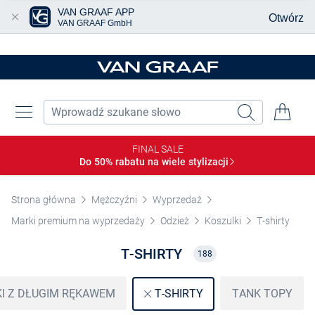
VAN GRAAF APP
Otwórz
VAN GRAAF GmbH
Przjedź do głównej zawartości
FINAL SALE
Do 50% rabatu na wiele
stylizacji
Strona główna
Mężczyźni
Wyprzedaż
Marki premium na wyprzedaży
Odzież
Koszulki
T-shirty
T-SHIRTY
188
I Z DŁUGIM RĘKAWEM
TANK TOPY
T-SHIRTY