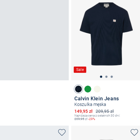
Sale
Calvin Klein Jeans
Koszulka męska
Obniżona cena
149,95 zł
209,95 zł
Najniższa cena z ostatnich 30 dni:
209,95
zł
-29%