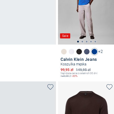
Sale
+2
Calvin Klein Jeans
Koszulka męska
Obniżona cena
99,95 zł
149,95 zł
Najniższa cena z ostatnich 30 dni:
149,95
zł
-33%