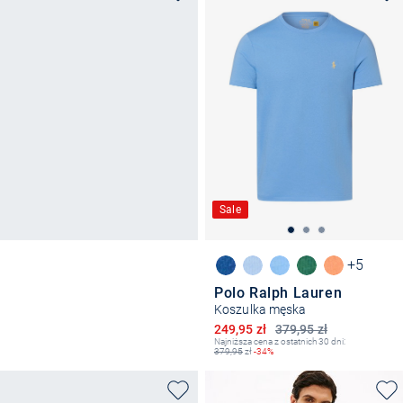
Sale
+5
Polo Ralph Lauren
Koszulka męska
Obniżona cena
249,95 zł
379,95 zł
Najniższa cena z ostatnich 30 dni:
379,95
zł
-34%