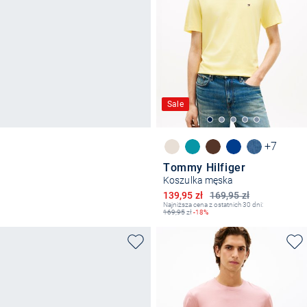
Sale
+7
Tommy Hilfiger
Koszulka męska
Obniżona cena
139,95 zł
169,95 zł
Najniższa cena z ostatnich 30 dni:
169,95
zł
-18%