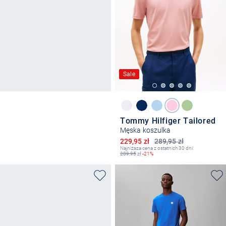
Sale
Tommy Hilfiger Tailored
Męska koszulka
Obniżona cena
229,95 zł
289,95 zł
Najniższa cena z ostatnich 30 dni:
289,95
zł
-21%