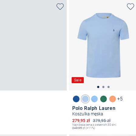
Sale
+5
Polo Ralph Lauren
Koszulka męska
Obniżona cena
279,95 zł
379,95 zł
Najniższa cena z ostatnich 30 dni:
249,95
zł (+11%)