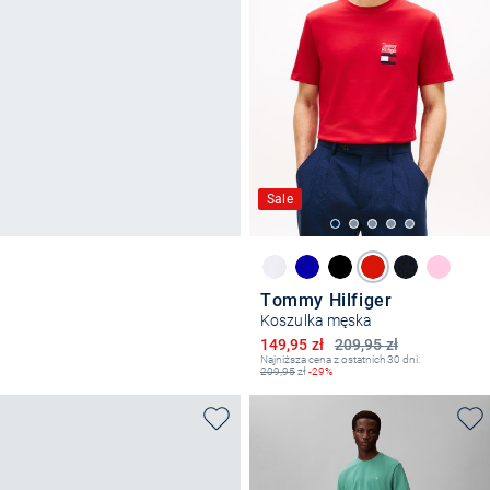
Sale
Tommy Hilfiger
Koszulka męska
Obniżona cena
149,95 zł
209,95 zł
Najniższa cena z ostatnich 30 dni:
209,95
zł
-29%