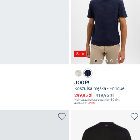
Sale
JOOP!
Koszulka męska - Enrique
Obniżona cena
299,95 zł
419,95 zł
Najniższa cena z ostatnich 30 dni:
419,95
zł
-29%