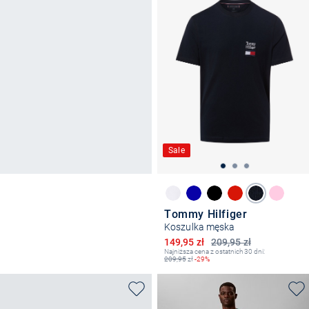
Sale
Tommy Hilfiger
Koszulka męska
Obniżona cena
149,95 zł
209,95 zł
Najniższa cena z ostatnich 30 dni:
209,95
zł
-29%