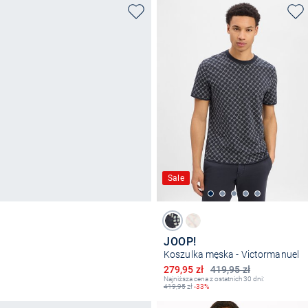
Sale
JOOP!
Koszulka męska - Victormanuel
Obniżona cena
279,95 zł
419,95 zł
Najniższa cena z ostatnich 30 dni:
419,95
zł
-33%