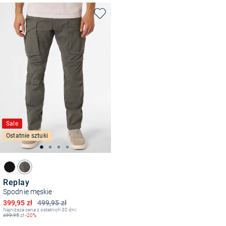
Sale
Ostatnie sztuki
Replay
Spodnie męskie
Obniżona cena
399,95 zł
499,95 zł
Najniższa cena z ostatnich 30 dni:
499,95
zł
-20%