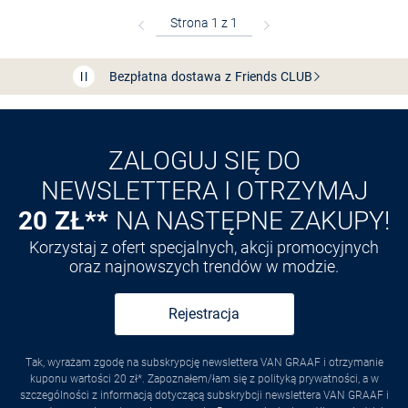
Bezpłatna dostawa z Friends
CLUB
Przedłużenie czasu zwrotu towaru: 60 dni
Odkryj aplikację VAN
GRAAF
ZALOGUJ SIĘ DO
NEWSLETTERA I OTRZYMAJ
20 ZŁ**
NA NASTĘPNE ZAKUPY!
Korzystaj z ofert specjalnych, akcji promocyjnych
oraz najnowszych trendów w modzie.
Rejestracja
Tak, wyrażam zgodę na subskrypcję newslettera VAN GRAAF i otrzymanie
kuponu wartości 20 zł*. Zapoznałem/łam się z polityką prywatności, a w
szczególności z informacją dotyczącą subskrybcji newslettera VAN GRAAF i