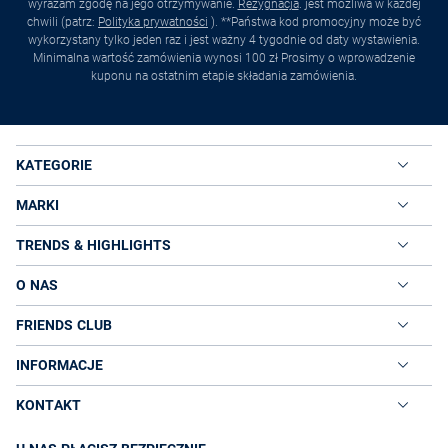
wyrażam zgodę na jego otrzymywanie.
Rezygnacja
. jest możliwa w każdej
chwili (patrz:
Polityka prywatności
). **Państwa kod promocyjny może być
wykorzystany tylko jeden raz i jest ważny 4 tygodnie od daty wystawienia.
Minimalna wartość zamówienia wynosi 100 zł Prosimy o wprowadzenie
kuponu na ostatnim etapie składania zamówienia.
KATEGORIE
MARKI
TRENDS & HIGHLIGHTS
O NAS
FRIENDS CLUB
INFORMACJE
KONTAKT