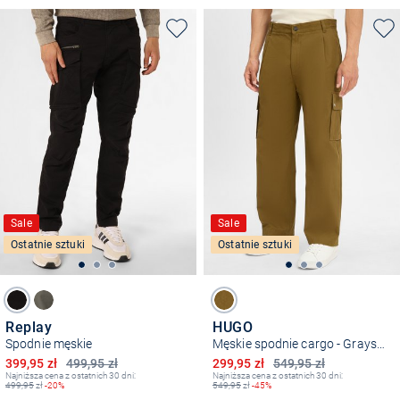
Sale
Sale
Ostatnie sztuki
Ostatnie sztuki
Replay
HUGO
Spodnie męskie
Męskie spodnie cargo - Graysen
Obniżona cena
Obniżona cena
399,95 zł
499,95 zł
299,95 zł
549,95 zł
Najniższa cena z ostatnich 30 dni:
Najniższa cena z ostatnich 30 dni:
499,95
zł
-20%
549,95
zł
-45%