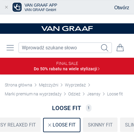
VAN GRAAF APP
Otwórz
VAN GRAAF GmbH
Przjedź do głównej zawartości
FINAL SALE
Do 50% rabatu na wiele
stylizacji
Strona główna
Mężczyźni
Wyprzedaż
Marki premium na wyprzedaży
Odzież
Jeansy
Loose fit
LOOSE FIT
1
SY RELAXED FIT
SKINNY FIT
SLI
LOOSE FIT