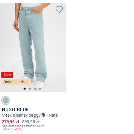
Sale
Ostatnie sztuki
HUGO BLUE
Męskie jeansy baggy fit - Nate
Obniżona cena
279,95 zł
599,95 zł
Najniższa cena z ostatnich 30 dni:
599,95
zł
-53%