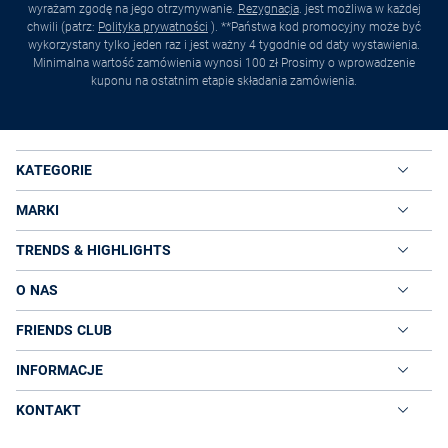
wyrażam zgodę na jego otrzymywanie.
Rezygnacja
. jest możliwa w każdej
chwili (patrz:
Polityka prywatności
). **Państwa kod promocyjny może być
wykorzystany tylko jeden raz i jest ważny 4 tygodnie od daty wystawienia.
Minimalna wartość zamówienia wynosi 100 zł Prosimy o wprowadzenie
kuponu na ostatnim etapie składania zamówienia.
KATEGORIE
MARKI
TRENDS & HIGHLIGHTS
O NAS
FRIENDS CLUB
INFORMACJE
KONTAKT