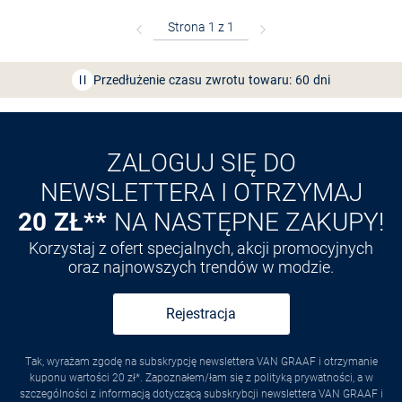
Bezpłatna dostawa z Friends
CLUB
Przedłużenie czasu zwrotu towaru: 60 dni
Odkryj aplikację VAN
GRAAF
ZALOGUJ SIĘ DO
NEWSLETTERA I OTRZYMAJ
20 ZŁ**
NA NASTĘPNE ZAKUPY!
Korzystaj z ofert specjalnych, akcji promocyjnych
oraz najnowszych trendów w modzie.
Rejestracja
Tak, wyrażam zgodę na subskrypcję newslettera VAN GRAAF i otrzymanie
kuponu wartości 20 zł*. Zapoznałem/łam się z polityką prywatności, a w
szczególności z informacją dotyczącą subskrybcji newslettera VAN GRAAF i