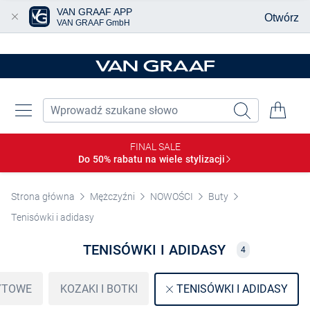
VAN GRAAF APP
Otwórz
VAN GRAAF GmbH
Przjedź do głównej zawartości
FINAL SALE
Do 50% rabatu na wiele
stylizacji
Strona główna
Mężczyźni
NOWOŚCI
Buty
Tenisówki i adidasy
TENISÓWKI I ADIDASY
4
YTOWE
KOZAKI I BOTKI
TENISÓWKI I ADIDASY