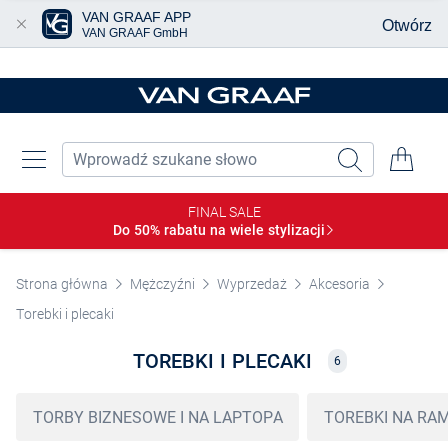
VAN GRAAF APP
Otwórz
VAN GRAAF GmbH
Przjedź do głównej zawartości
FINAL SALE
Do 50% rabatu na wiele
stylizacji
Strona główna
Mężczyźni
Wyprzedaż
Akcesoria
Torebki i plecaki
TOREBKI I PLECAKI
6
TORBY BIZNESOWE I NA LAPTOPA
TOREBKI NA RAM