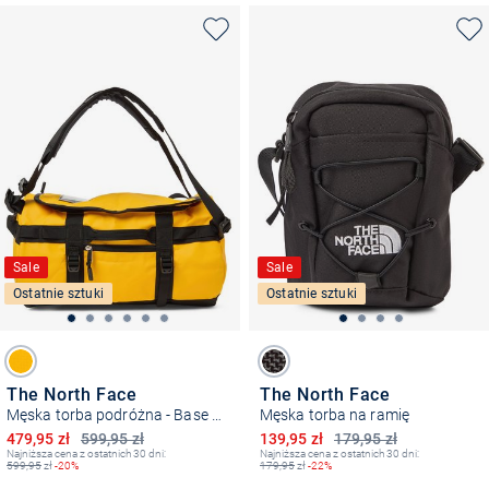
Sale
Sale
Ostatnie sztuki
Ostatnie sztuki
The North Face
The North Face
Męska torba podróżna - Base Camp Duffel XS
Męska torba na ramię
Obniżona cena
Obniżona cena
479,95 zł
599,95 zł
139,95 zł
179,95 zł
Najniższa cena z ostatnich 30 dni:
Najniższa cena z ostatnich 30 dni:
599,95
zł
-20%
179,95
zł
-22%