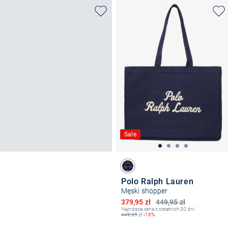
Sale
Polo Ralph Lauren
Męski shopper
Obniżona cena
379,95 zł
449,95 zł
Najniższa cena z ostatnich 30 dni:
449,95
zł
-16%