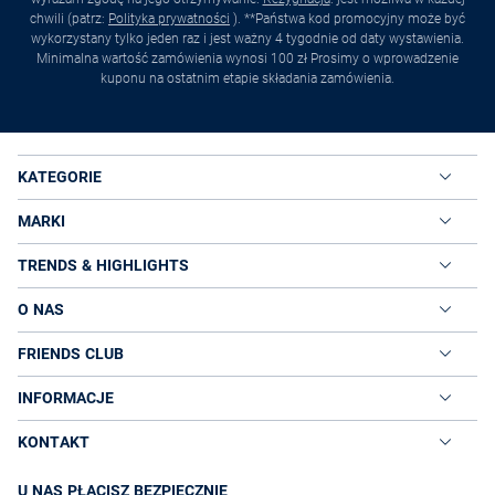
chwili (patrz:
Polityka prywatności
). **Państwa kod promocyjny może być
wykorzystany tylko jeden raz i jest ważny 4 tygodnie od daty wystawienia.
Minimalna wartość zamówienia wynosi 100 zł Prosimy o wprowadzenie
kuponu na ostatnim etapie składania zamówienia.
KATEGORIE
MARKI
TRENDS & HIGHLIGHTS
O NAS
FRIENDS CLUB
INFORMACJE
KONTAKT
U NAS PŁACISZ BEZPIECZNIE