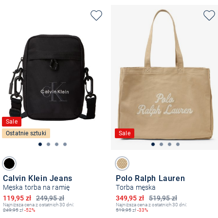
Sale
Ostatnie sztuki
Sale
Calvin Klein Jeans
Polo Ralph Lauren
Męska torba na ramię
Torba męska
Obniżona cena
Obniżona cena
119,95 zł
249,95 zł
349,95 zł
519,95 zł
Najniższa cena z ostatnich 30 dni:
Najniższa cena z ostatnich 30 dni:
249,95
zł
-52%
519,95
zł
-33%