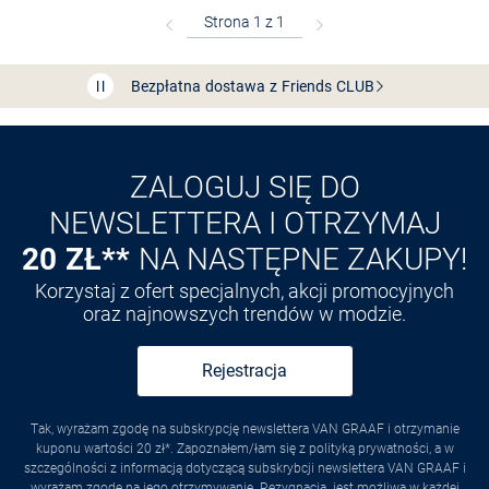
Bezpłatna dostawa z Friends
CLUB
Przedłużenie czasu zwrotu towaru: 60 dni
Odkryj aplikację VAN
GRAAF
ZALOGUJ SIĘ DO
NEWSLETTERA I OTRZYMAJ
20 ZŁ**
NA NASTĘPNE ZAKUPY!
Korzystaj z ofert specjalnych, akcji promocyjnych
oraz najnowszych trendów w modzie.
Rejestracja
Tak, wyrażam zgodę na subskrypcję newslettera VAN GRAAF i otrzymanie
kuponu wartości 20 zł*. Zapoznałem/łam się z polityką prywatności, a w
szczególności z informacją dotyczącą subskrybcji newslettera VAN GRAAF i
wyrażam zgodę na jego otrzymywanie.
Rezygnacja
. jest możliwa w każdej