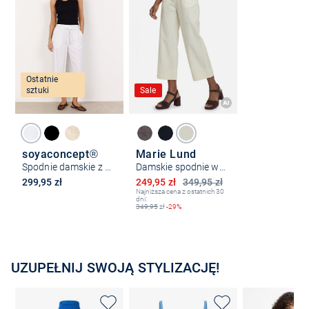
Ostatnie
sztuki
Sale
soyaconcept®
Marie Lund
Spodnie damskie z zawartością lnu - SC-Ina
Damskie spodnie wsuwane z zawartością lnu
Obniżona cena
299,95 zł
249,95 zł
349,95 zł
Najniższa cena z ostatnich 30
dni:
349,95
zł
-29%
UZUPEŁNIJ SWOJĄ STYLIZACJĘ!