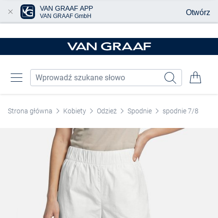
VAN GRAAF APP
Otwórz
VAN GRAAF GmbH
Przjedź do głównej zawartości
Strona główna
Kobiety
Odzież
Spodnie
spodnie 7/8