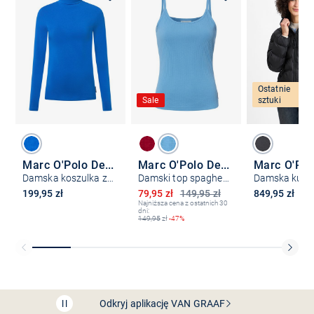
Ostatnie
Sale
sztuki
Marc O'Polo Denim
Marc O'Polo Denim
Damska koszulka z długim rękawem
Damski top spaghetti
Obniżona cena
199,95 zł
79,95 zł
149,95 zł
849,95 zł
Najniższa cena z ostatnich 30
dni:
149,95
zł
-47%
Bezpłatna dostawa z Friends
CLUB
Przedłużenie czasu zwrotu towaru: 60 dni
Odkryj aplikację VAN
GRAAF