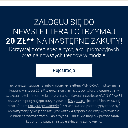
ZALOGUJ SIĘ DO
NEWSLETTERA I OTRZYMAJ
20 ZŁ**
NA NASTĘPNE ZAKUPY!
Korzystaj z ofert specjalnych, akcji promocyjnych
oraz najnowszych trendów w modzie.
Rejestracja
Tak, wyrażam zgodę na subskrypcję newslettera VAN GRAAF i otrzymanie
kuponu wartości 20 zł*. Zapoznałem/łam się z polityką prywatności, a w
szczególności z informacją dotyczącą subskrybcji newslettera VAN GRAAF i
wyrażam zgodę na jego otrzymywanie.
Rezygnacja
. jest możliwa w każdej
chwili (patrz:
Polityka prywatności
). **Państwa kod promocyjny może być
wykorzystany tylko jeden raz i jest ważny 4 tygodnie od daty wystawienia.
Minimalna wartość zamówienia wynosi 100 zł Prosimy o wprowadzenie
kuponu na ostatnim etapie składania zamówienia.