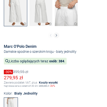
Marc O'Polo Denim
Damskie spodnie o szerokim kroju
- biały jednolity
Liczba oglądających teraz
osób: 384
.
399,95 zł
Cena obniżona o
-30%
Stara cena
Obniżona cena
279,95 zł
Zawiera podatek VAT, plus
Koszty wysyłki
Najniższa cena z ostatnich 30 dni:
399,95
zł
-30%
Kolor:
Biały Jednolity