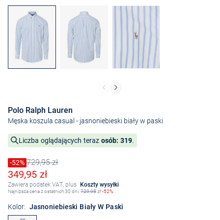
Polo Ralph Lauren
Męska koszula casual
- jasnoniebieski biały w paski
Liczba oglądających teraz
osób: 319
.
729,95 zł
Cena obniżona o
-52%
Stara cena
Obniżona cena
349,95 zł
Zawiera podatek VAT, plus
Koszty wysyłki
Najniższa cena z ostatnich 30 dni:
729,95
zł
-52%
Kolor:
Jasnoniebieski Biały W Paski