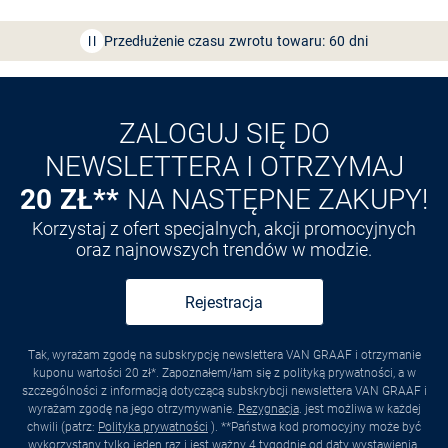
Bezpłatna dostawa z Friends
CLUB
Przedłużenie czasu zwrotu towaru: 60 dni
Odkryj aplikację VAN
GRAAF
ZALOGUJ SIĘ DO
NEWSLETTERA I OTRZYMAJ
20 ZŁ**
NA NASTĘPNE ZAKUPY!
Korzystaj z ofert specjalnych, akcji promocyjnych
oraz najnowszych trendów w modzie.
Rejestracja
Tak, wyrażam zgodę na subskrypcję newslettera VAN GRAAF i otrzymanie
kuponu wartości 20 zł*. Zapoznałem/łam się z polityką prywatności, a w
szczególności z informacją dotyczącą subskrybcji newslettera VAN GRAAF i
wyrażam zgodę na jego otrzymywanie.
Rezygnacja
. jest możliwa w każdej
chwili (patrz:
Polityka prywatności
). **Państwa kod promocyjny może być
wykorzystany tylko jeden raz i jest ważny 4 tygodnie od daty wystawienia.