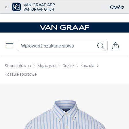
VAN GRAAF APP
Otwórz
VAN GRAAF GmbH
Przjedź do głównej zawartości
Strona główna
Mężczyźni
Odzież
koszula
Koszule sportowe