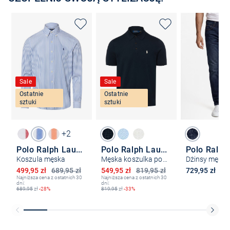
Sale
Sale
Ostatnie
Ostatnie
sztuki
sztuki
+2
Polo Ralph Lauren
Polo Ralph Lauren
Koszula męska
Męska koszulka polo z dzianiny
Obniżona cena
Obniżona cena
499,95 zł
689,95 zł
549,95 zł
819,95 zł
729,95 zł
Najniższa cena z ostatnich 30
Najniższa cena z ostatnich 30
dni:
dni:
689,95
zł
-28%
819,95
zł
-33%