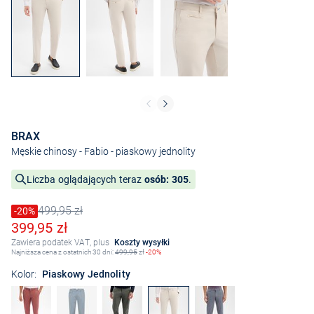
BRAX
Męskie chinosy - Fabio
- piaskowy jednolity
Liczba oglądających teraz
osób: 305
.
499,95 zł
Cena obniżona o
-20%
Stara cena
Obniżona cena
399,95 zł
Zawiera podatek VAT, plus
Koszty wysyłki
Najniższa cena z ostatnich 30 dni:
499,95
zł
-20%
Kolor:
Piaskowy Jednolity