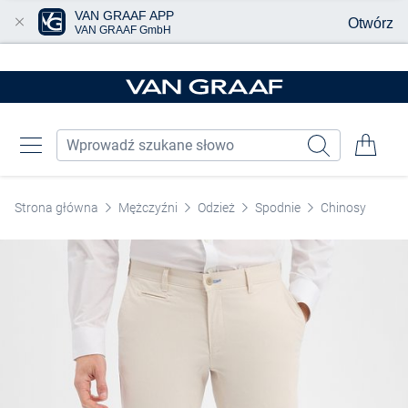
VAN GRAAF APP
Otwórz
VAN GRAAF GmbH
Przjedź do głównej zawartości
Strona główna
Mężczyźni
Odzież
Spodnie
Chinosy