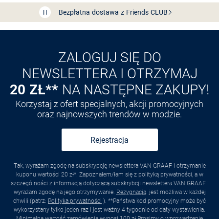
Przedłużenie czasu zwrotu towaru: 60 dni
Odkryj aplikację VAN
GRAAF
ZALOGUJ SIĘ DO
NEWSLETTERA I OTRZYMAJ
20 ZŁ**
NA NASTĘPNE ZAKUPY!
Korzystaj z ofert specjalnych, akcji promocyjnych
oraz najnowszych trendów w modzie.
Rejestracja
Tak, wyrażam zgodę na subskrypcję newslettera VAN GRAAF i otrzymanie
kuponu wartości 20 zł*. Zapoznałem/łam się z polityką prywatności, a w
szczególności z informacją dotyczącą subskrybcji newslettera VAN GRAAF i
wyrażam zgodę na jego otrzymywanie.
Rezygnacja
. jest możliwa w każdej
chwili (patrz:
Polityka prywatności
). **Państwa kod promocyjny może być
wykorzystany tylko jeden raz i jest ważny 4 tygodnie od daty wystawienia.
Minimalna wartość zamówienia wynosi 100 zł Prosimy o wprowadzenie