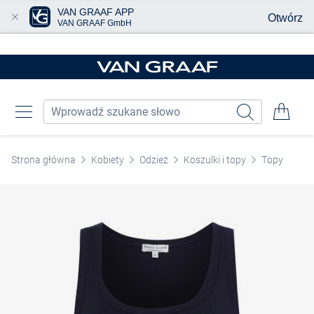
VAN GRAAF APP
Otwórz
VAN GRAAF GmbH
Przjedź do głównej zawartości
Strona główna
Kobiety
Odzież
Koszulki i topy
Topy