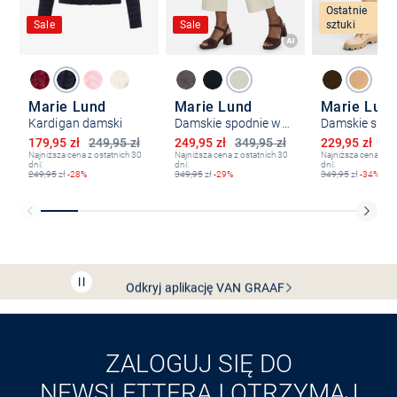
Ostatnie
Sale
Sale
sztuki
Marie Lund
Marie Lund
Marie Lun
Kardigan damski
Damskie spodnie wsuwane z zawartością lnu
Obniżona cena
Obniżona cena
Obniżona ce
179,95 zł
249,95 zł
249,95 zł
349,95 zł
229,95 zł
34
Najniższa cena z ostatnich 30
Najniższa cena z ostatnich 30
Najniższa cena z os
dni:
dni:
dni:
249,95
zł
-28%
349,95
zł
-29%
349,95
zł
-34%
Bezpłatna dostawa z Friends
CLUB
Przedłużenie czasu zwrotu towaru: 60 dni
Odkryj aplikację VAN
GRAAF
ZALOGUJ SIĘ DO
NEWSLETTERA I OTRZYMAJ