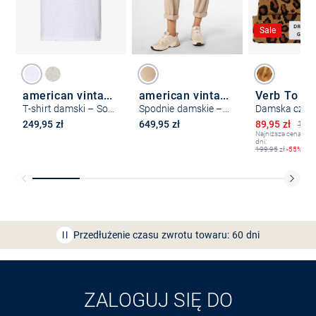
Sale
american vintage
american vintage
Verb To Do
T-shirt damski – Sonoma
Spodnie damskie – Padow
Obniżona ce
249,95 zł
649,95 zł
89,95 zł
199,
Najniższa cena z os
dni:
199,95
zł
-55%
Bezpłatna dostawa z Friends
CLUB
Przedłużenie czasu zwrotu towaru: 60 dni
Odkryj aplikację VAN
GRAAF
ZALOGUJ SIĘ DO