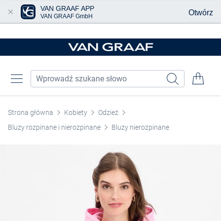
VAN GRAAF APP
Otwórz
VAN GRAAF GmbH
Przjedź do głównej zawartości
Strona główna
Kobiety
Odzież
Bluzy rozpinane i nierozpinane
Bluzy nierozpinane