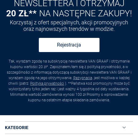
NEWSLETTERA I OTRZYMAJ
20 ZŁ**
NA NASTĘPNE ZAKUPY!
Korzystaj z ofert specjalnych, akcji promocyjnych
oraz najnowszych trendów w modzie.
Rejestracja
Tak, wyrażam zgodę na subskrypcję newslettera VAN GRAAF i otrzymanie
kuponu wartości 20 zł*. Zapoznałem/łam się z polityką prywatności, a w
szczególności z informacją dotyczącą subskrybcji newslettera VAN GRAAF i
wyrażam zgodę na jego otrzymywanie.
Rezygnacja
. jest możliwa w każdej
chwili (patrz:
Polityka prywatności
). **Państwa kod promocyjny może być
wykorzystany tylko jeden raz i jest ważny 4 tygodnie od daty wystawienia.
Minimalna wartość zamówienia wynosi 100 zł Prosimy o wprowadzenie
kuponu na ostatnim etapie składania zamówienia.
KATEGORIE