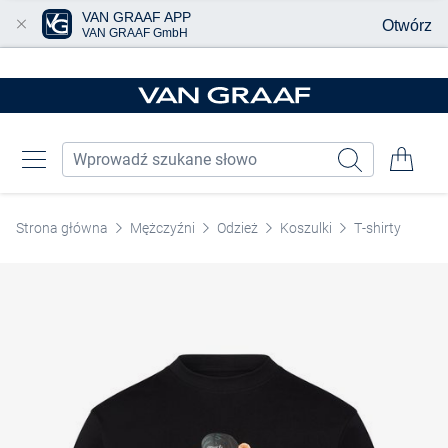
VAN GRAAF APP
Otwórz
VAN GRAAF GmbH
Przjedź do głównej zawartości
Strona główna
Mężczyźni
Odzież
Koszulki
T-shirty