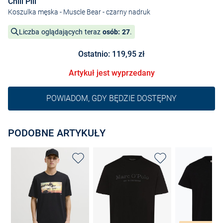
Chill Pill
Koszulka męska - Muscle Bear
- czarny nadruk
Liczba oglądających teraz
osób: 27
.
Ostatnio: 119,95 zł
Artykuł jest wyprzedany
POWIADOM, GDY BĘDZIE DOSTĘPNY
PODOBNE ARTYKUŁY