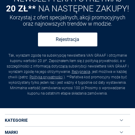
20 ZŁ**
NA NASTĘPNE ZAKUPY!
Korzystaj z ofert specjalnych, akcji promocyjnych
oraz najnowszych trendów w modzie.
Rejestracja
Tak, wyrażam zgodę na subskrypcję newslettera VAN GRAAF i otrzymanie
kuponu wartości 20 zł*. Zapoznałem/łam się z polityką prywatności, a w
szczególności z informacją dotyczącą subskrybcji newslettera VAN GRAAF i
wyrażam zgodę na jego otrzymywanie.
Rezygnacja
. jest możliwa w każdej
chwili (patrz:
Polityka prywatności
). **Państwa kod promocyjny może być
wykorzystany tylko jeden raz i jest ważny 4 tygodnie od daty wystawienia.
Minimalna wartość zamówienia wynosi 100 zł Prosimy o wprowadzenie
kuponu na ostatnim etapie składania zamówienia.
KATEGORIE
MARKI