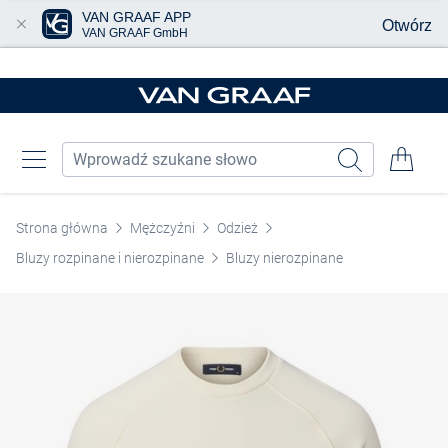
VAN GRAAF APP
Otwórz
VAN GRAAF GmbH
Przjedź do głównej zawartości
Strona główna
Mężczyźni
Odzież
Bluzy rozpinane i nierozpinane
Bluzy nierozpinane