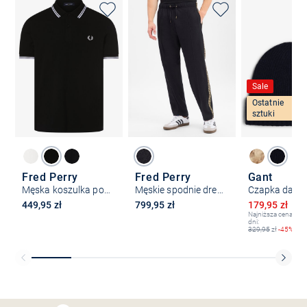
Sale
Ostatnie
sztuki
Fred Perry
Fred Perry
Gant
Męska koszulka polo
Męskie spodnie dresowe
Czapka dams
Obniżona ce
449,95 zł
799,95 zł
179,95 zł
32
Najniższa cena z os
dni:
329,95
zł
-45%