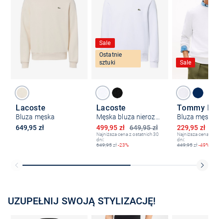
Sale
Ostatnie
sztuki
Sale
Lacoste
Lacoste
Tommy Hilf
Bluza męska
Męska bluza nierozpinana
Bluza męska
Obniżona cena
Obniżona ce
649,95 zł
499,95 zł
649,95 zł
229,95 zł
44
Najniższa cena z ostatnich 30
Najniższa cena z os
dni:
dni:
649,95
zł
-23%
449,95
zł
-49%
UZUPEŁNIJ SWOJĄ STYLIZACJĘ!