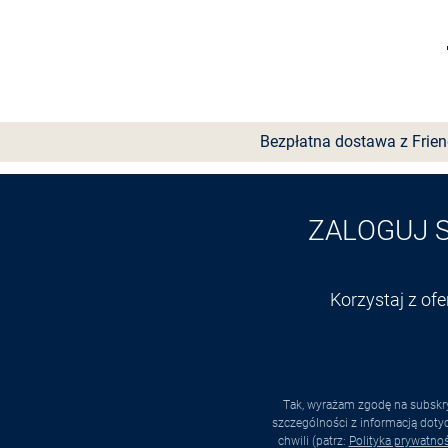
Wybierz rozmiar
Bezpłatna dostawa z Frie
ZALOGUJ 
Korzystaj z of
Tak, wyrażam zgodę na subskry
szczególności z informacją dot
chwili (patrz:
Polityka prywatnoś