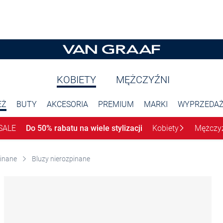
KOBIETY
MĘŻCZYŹNI
EŻ
BUTY
AKCESORIA
PREMIUM
MARKI
WYPRZEDA
SALE
Do 50% rabatu na wiele stylizacji
Kobiety
Mężczy
pinane
Bluzy nierozpinane