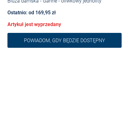
Bluza damska - Ganne
- oliwkowy jednolity
Ostatnio: od 169,95 zł
Artykuł jest wyprzedany
POWIADOM, GDY BĘDZIE DOSTĘPNY