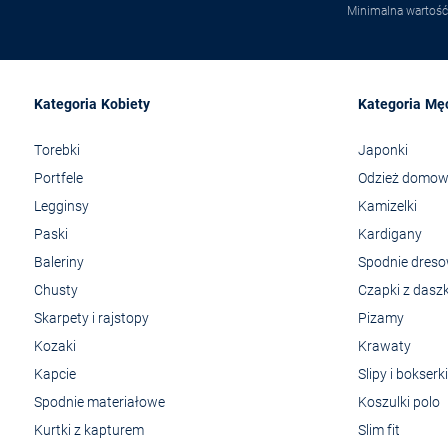
Minimalna wartość
Kategoria Kobiety
Kategoria Mę
Torebki
Japonki
Portfele
Odzież domo
Legginsy
Kamizelki
Paski
Kardigany
Baleriny
Spodnie dres
Chusty
Czapki z dasz
Skarpety i rajstopy
Pizamy
Kozaki
Krawaty
Kapcie
Slipy i bokserki
Spodnie materiałowe
Koszulki polo
Kurtki z kapturem
Slim fit