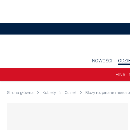
Przjedź do głównej zawartości
NOWOŚCI
ODZI
FINAL 
Strona główna
Kobiety
Odzież
Bluzy rozpinane i nieroz