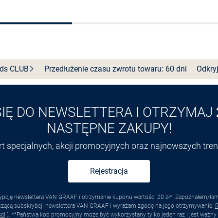
Wybierz rozmiar
Do koszyka
nds
CLUB
Przedłużenie czasu zwrotu towaru: 60 dni
Odkryj
SIĘ DO NEWSLETTERA I OTRZYMAJ
NASTĘPNE ZAKUPY!
ert specjalnych, akcji promocyjnych oraz najnowszych tr
Rejestracja
pcję newslettera VAN GRAAF i otrzymanie kuponu wartości 20 zł*. Zapoznałem/łam s
yczącą subskrybcji newslettera VAN GRAAF i wyrażam zgodę na jego otrzymywanie.
R
ci
). **Państwa kod promocyjny może być wykorzystany tylko jeden raz i jest ważny 