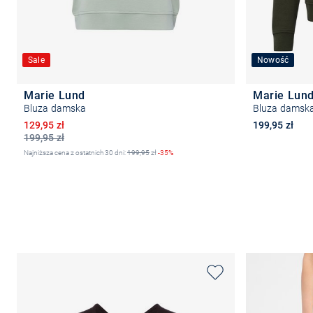
Sale
Nowość
Marie Lund
Marie Lun
Bluza damska
Bluza damsk
Obniżona cena
129,95 zł
199,95 zł
199,95 zł
Najniższa cena z ostatnich 30 dni:
199,95
zł
-35%
Wybierz rozmiar