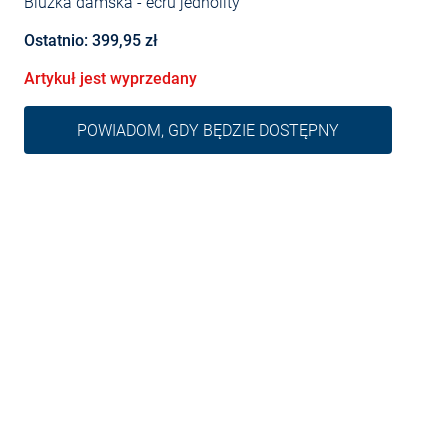
Bluzka damska
- écru jednolity
Ostatnio: 399,95 zł
Artykuł jest wyprzedany
POWIADOM, GDY BĘDZIE DOSTĘPNY