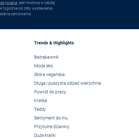
ezygnacja
. jest możliwa w każdej
4 tygodnie od daty wystawienia.
adania zamówienia.
Trends & Highlights
Bezrękawnik
Moda eko
Skóra vegańska
Długa i puszysta odzież wierzchnia
Powrót do pracy
Kratka
Teddy
Sentyment do lnu
Przytulne dzianiny
Duże kratki