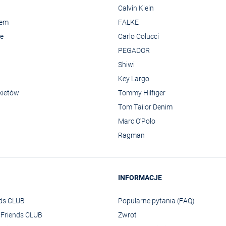
Calvin Klein
rem
FALKE
we
Carlo Colucci
PEGADOR
Shiwi
Key Largo
kietów
Tommy Hilfiger
Tom Tailor Denim
Marc O'Polo
Ragman
INFORMACJE
nds CLUB
Popularne pytania (FAQ)
o Friends CLUB
Zwrot