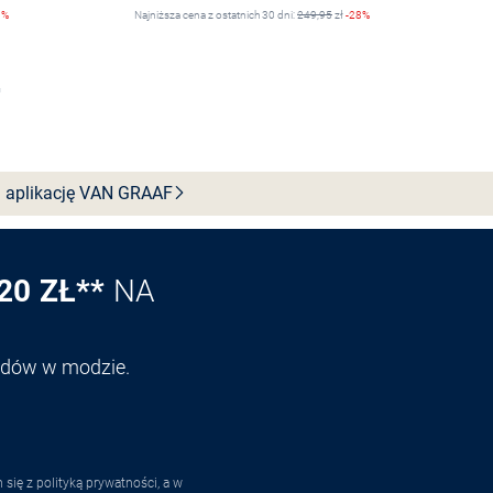
9%
Najniższa cena z ostatnich 30 dni:
249,95
zł
-28%
Wybierz rozmiar
 aplikację VAN
GRAAF
20 ZŁ**
NA
endów w modzie.
ię z polityką prywatności, a w