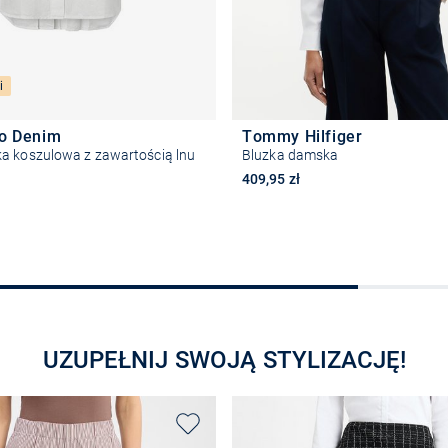
i
lo Denim
Tommy Hilfiger
a koszulowa z zawartością lnu
Bluzka damska
409,95 zł
Wybierz rozmiar
Wybierz rozmiar
UZUPEŁNIJ SWOJĄ STYLIZACJĘ!