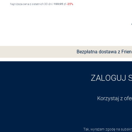
Najniższa cena z ostatnich 30 dni:
199,95
zł
-35%
Wybierz rozmiar
Bezpłatna dostawa z Frie
ZALOGUJ 
Korzystaj z of
Tak, wyrażam zgodę na subskry