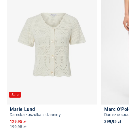
Sale
Marie Lund
Marc O'Po
Damska koszulka z dzianiny
Damskie spo
Obniżona cena
129,95 zł
399,95 zł
199,95 zł