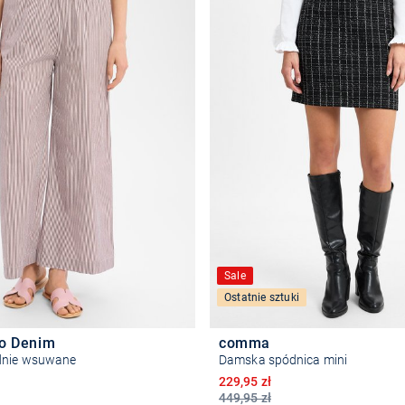
Sale
Ostatnie sztuki
lo Denim
comma
dnie wsuwane
Damska spódnica mini
Obniżona cena
229,95 zł
449,95 zł