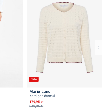
Sale
Marie Lund
Kardigan damski
Obniżona cena
179,95 zł
249,95 zł