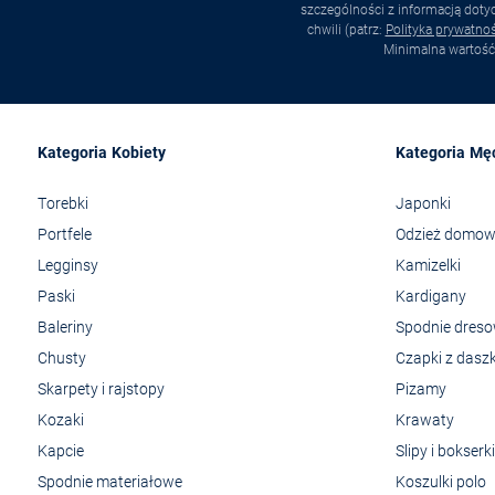
szczególności z informacją dot
chwili (patrz:
Polityka prywatnoś
Minimalna wartość
Kategoria Kobiety
Kategoria Mę
Torebki
Japonki
Portfele
Odzież domo
Legginsy
Kamizelki
Paski
Kardigany
Baleriny
Spodnie dres
Chusty
Czapki z dasz
Skarpety i rajstopy
Pizamy
Kozaki
Krawaty
Kapcie
Slipy i bokserki
Spodnie materiałowe
Koszulki polo