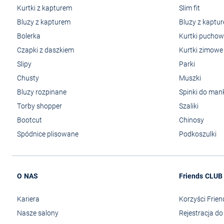
Kurtki z kapturem
Slim fit
Bluzy z kapturem
Bluzy z kaptu
Bolerka
Kurtki pucho
Czapki z daszkiem
Kurtki zimowe
Slipy
Parki
Chusty
Muszki
Bluzy rozpinane
Spinki do man
Torby shopper
Szaliki
Bootcut
Chinosy
Spódnice plisowane
Podkoszulki
O NAS
Friends CLUB
Kariera
Korzyści Frie
Nasze salony
Rejestracja d