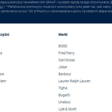
yczącą subskrybcji newslettera VAN GRAAF i wyrażam zgodę na jego otrzymywanie.
R
ci
). **Państwa kod promocyjny może być wykorzystany tylko jeden raz i jest ważny 
 zamówienia wynosi 100 zł Prosimy o wprowadzenie kuponu na ostatnim etapie skł
czyźni
Marki
BOSS
wa
Fred Perry
Carl Gross
Joker
owe
Barbour
kiem
Lauren Ralph Lauren
Tigha
Bugatti
Unabux
Lyle & Scott