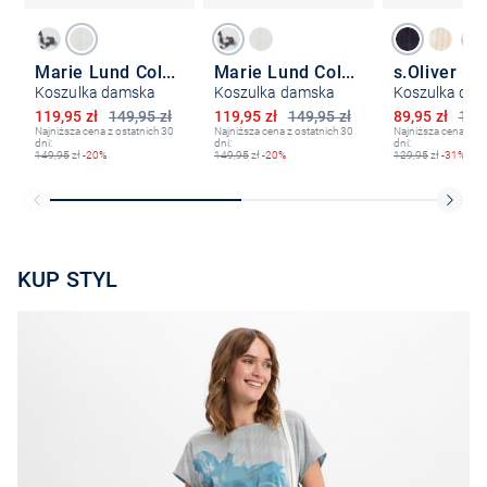
Marie Lund Collection
Marie Lund Collection
s.Oliver
Koszulka damska
Koszulka damska
Koszulka da
Obniżona cena
Obniżona cena
Obniżona ce
119,95 zł
149,95 zł
119,95 zł
149,95 zł
89,95 zł
129,
Najniższa cena z ostatnich 30
Najniższa cena z ostatnich 30
Najniższa cena z os
dni:
dni:
dni:
149,95
zł
-20%
149,95
zł
-20%
129,95
zł
-31%
KUP STYL