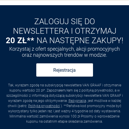
Odkryj aplikację VAN
GRAAF
ZALOGUJ SIĘ DO
NEWSLETTERA I OTRZYMAJ
20 ZŁ**
NA NASTĘPNE ZAKUPY!
Korzystaj z ofert specjalnych, akcji promocyjnych
oraz najnowszych trendów w modzie.
Rejestracja
Tak, wyrażam zgodę na subskrypcję newslettera VAN GRAAF i otrzymanie
kuponu wartości 20 zł*. Zapoznałem/łam się z polityką prywatności, a w
szczególności z informacją dotyczącą subskrybcji newslettera VAN GRAAF i
wyrażam zgodę na jego otrzymywanie.
Rezygnacja
. jest możliwa w każdej
chwili (patrz:
Polityka prywatności
). **Państwa kod promocyjny może być
wykorzystany tylko jeden raz i jest ważny 4 tygodnie od daty wystawienia.
Minimalna wartość zamówienia wynosi 100 zł Prosimy o wprowadzenie
kuponu na ostatnim etapie składania zamówienia.