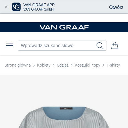
VAN GRAAF APP
Otwórz
VAN GRAAF GmbH
Przjedź do głównej zawartości
Strona główna
Kobiety
Odzież
Koszulki i topy
T-shirty