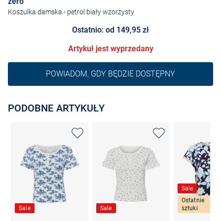
zero
Koszulka damska
- petrol biały wzorzysty
Ostatnio: od 149,95 zł
Artykuł jest wyprzedany
POWIADOM, GDY BĘDZIE DOSTĘPNY
PODOBNE ARTYKUŁY
Sale
Ostatnie
Sale
Sale
sztuki