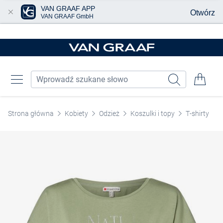
VAN GRAAF APP
Otwórz
VAN GRAAF GmbH
Przjedź do głównej zawartości
Strona główna
Kobiety
Odzież
Koszulki i topy
T-shirty