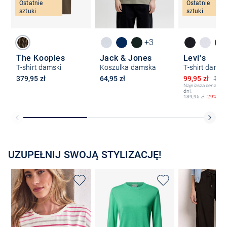
Ostatnie
Ostatnie
sztuki
sztuki
+3
The Kooples
Jack & Jones
Levi's
T-shirt damski
Koszulka damska
T-shirt damsk
Obniżona ce
379,95 zł
64,95 zł
99,95 zł
139,
Najniższa cena z os
dni:
139,95
zł
-29%
UZUPEŁNIJ SWOJĄ STYLIZACJĘ!