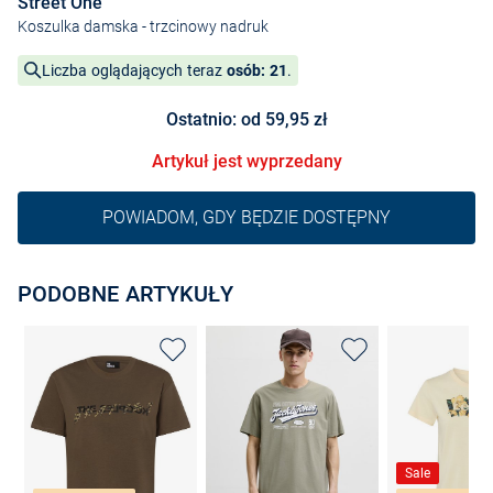
Street One
Koszulka damska
- trzcinowy nadruk
Liczba oglądających teraz
osób: 21
.
Ostatnio: od 59,95 zł
Artykuł jest wyprzedany
POWIADOM, GDY BĘDZIE DOSTĘPNY
PODOBNE ARTYKUŁY
Sale