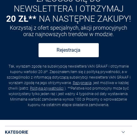
NEWSLETTERA I OTRZYMAJ
20 ZŁ**
NA NASTĘPNE ZAKUPY!
Korzystaj z ofert specjalnych, akcji promocyjnych
oraz najnowszych trendów w modzie.
Rejestracja
Tak, wyrażam zgodę na subskrypcję newslettera VAN GRAAF i otrzymanie
kuponu wartości 20 zł*. Zapoznałem/łam się z polityką prywatności, a w
szczególności z informacją dotyczącą subskrybcji newslettera VAN GRAAF i
wyrażam zgodę na jego otrzymywanie.
Rezygnacja
. jest możliwa w każdej
chwili (patrz:
Polityka prywatności
). **Państwa kod promocyjny może być
wykorzystany tylko jeden raz i jest ważny 4 tygodnie od daty wystawienia.
Minimalna wartość zamówienia wynosi 100 zł Prosimy o wprowadzenie
kuponu na ostatnim etapie składania zamówienia.
KATEGORIE