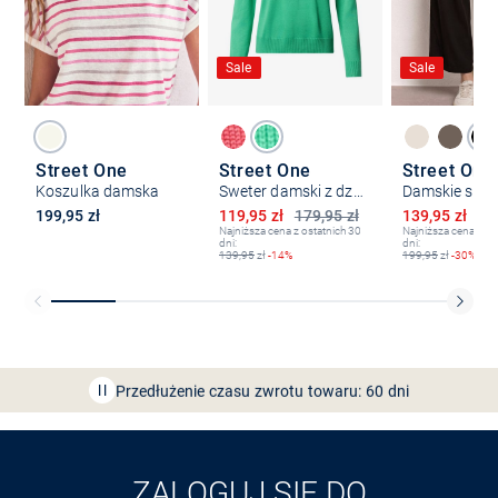
Sale
Sale
Street One
Street One
Street One
Koszulka damska
Sweter damski z dzianiny
Obniżona cena
Obniżona ce
199,95 zł
119,95 zł
179,95 zł
139,95 zł
19
Najniższa cena z ostatnich 30
Najniższa cena z os
dni:
dni:
139,95
zł
-14%
199,95
zł
-30%
Bezpłatna dostawa z Friends
CLUB
Przedłużenie czasu zwrotu towaru: 60 dni
Odkryj aplikację VAN
GRAAF
ZALOGUJ SIĘ DO